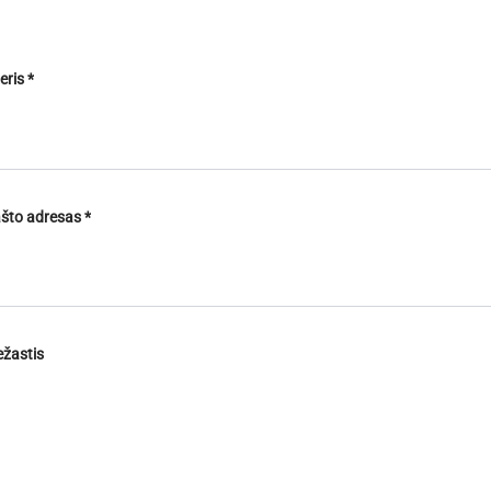
eris
*
pašto adresas
*
ežastis