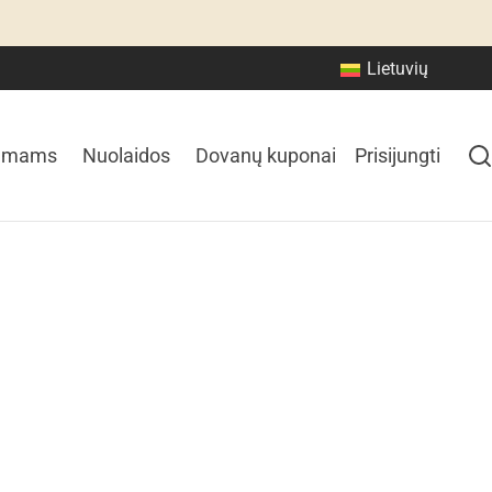
Lietuvių
amams
Nuolaidos
Dovanų kuponai
Prisijungti