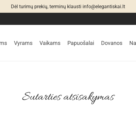
Dėl turimų prekių, terminų klausti info@elegantiskai.lt
ims
Vyrams
Vaikams
Papuošalai
Dovanos
N
Sutarties atsisakymas