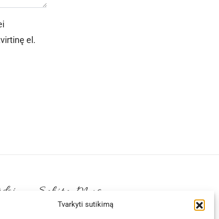
ei
irtinę el.
ūdai
Sekite Mus
Tvarkyti sutikimą