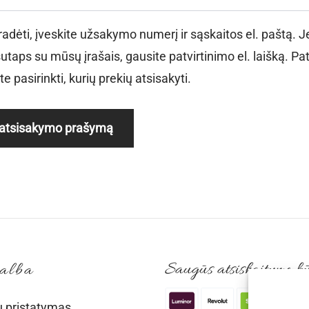
dėti, įveskite užsakymo numerį ir sąskaitos el. paštą. J
aps su mūsų įrašais, gausite patvirtinimo el. laišką. Patv
e pasirinkti, kurių prekių atsisakyti.
i atsisakymo prašymą
Saugūs atsiskaitymo b
alba
ų pristatymas