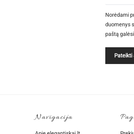
Norėdami pra
duomenys sut
paštą galėsit
Pateikt
Navigacija
Pag
Apie elegantiskai.lt
Preki