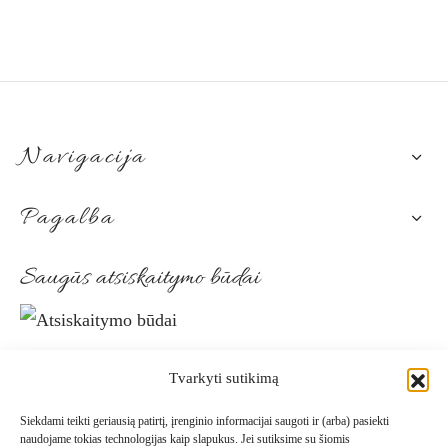
on
on
€149.00
€149.00
through
the
through
the
€156.00
€156.00
product
pro
page
pag
Navigacija
Pagalba
Saugūs atsiskaitymo būdai
Patogūs pristatymo būdai
Tvarkyti sutikimą
Siekdami teikti geriausią patirtį, įrenginio informacijai saugoti ir (arba) pasiekti
naudojame tokias technologijas kaip slapukus. Jei sutiksime su šiomis