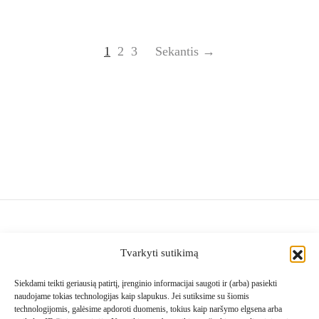
1
2
3
Sekantis →
Navigacija
Tvarkyti sutikimą
Siekdami teikti geriausią patirtį, įrenginio informacijai saugoti ir (arba) pasiekti
Pagalba
naudojame tokias technologijas kaip slapukus. Jei sutiksime su šiomis
technologijomis, galėsime apdoroti duomenis, tokius kaip naršymo elgsena arba