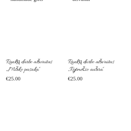
on
the
pro
pag
Rankų darbo atšvaitas
Rankų darbo atšvaitas
„Miško pasaka“
„Rytmečio aušra“
€
25.00
€
25.00