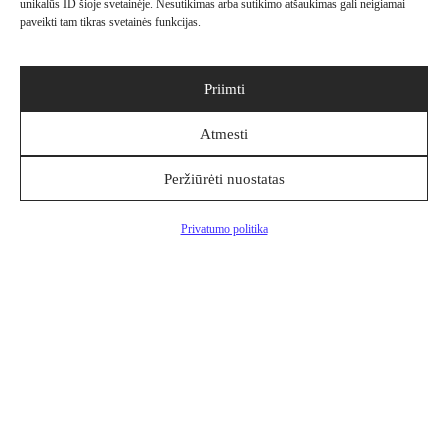
unikalūs ID šioje svetainėje. Nesutikimas arba sutikimo atšaukimas gali neigiamai
Saugūs atsiskaitymo būdai
paveikti tam tikras svetainės funkcijas.
Priimti
Patogūs pristatymo būdai
Atmesti
Peržiūrėti nuostatas
Sekite Mus
Filtrai
Privatumo politika
Naujienlaiškis