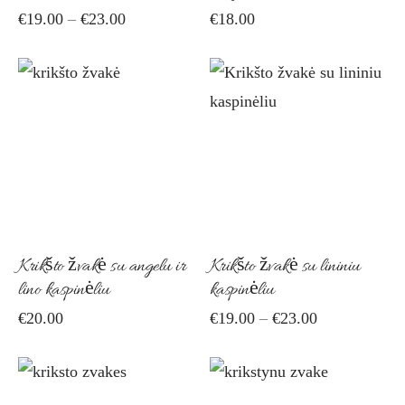
Price
€
19.00
–
€
23.00
€
18.00
be
be
range:
chosen
cho
€19.00
on
on
through
Thi
€23.00
the
the
pro
product
pro
has
page
pag
mult
vari
The
Krikšto žvakė su angelu ir
Krikšto žvakė su lininiu
opti
lino kaspinėliu
kaspinėliu
ma
Price
€
20.00
€
19.00
–
€
23.00
be
range:
cho
€19.00
on
through