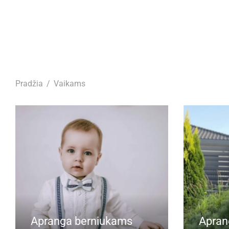
Pradžia
/
Vaikams
Apranga berniukams
Apran