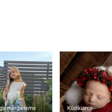
ga mergaitėms
Kūdikiams