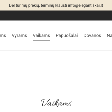
Dėl turimų prekių, terminų klausti info@elegantiskai.lt
ims
Vyrams
Vaikams
Papuošalai
Dovanos
N
Vaikams