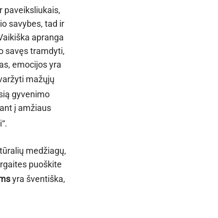
 paveiksliukais,
o savybes, tad ir
 Vaikiška apranga
lo savęs tramdyti,
mas, emocijos yra
varžyti mažųjų
ausią gyvenimo
ant į amžiaus
“.
tūralių medžiagų,
rgaites puoškite
ams
yra šventiška,