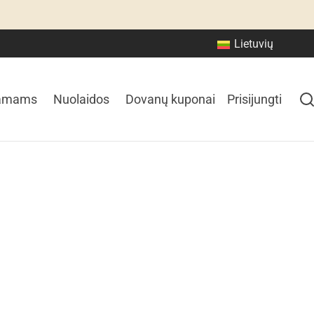
Lietuvių
amams
Nuolaidos
Dovanų kuponai
Prisijungti