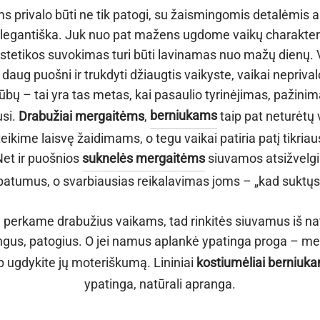
 privalo būti ne tik patogi, su žaismingomis detalėmis ar
elegantiška. Juk nuo pat mažens ugdome vaikų charakteri
, estetikos suvokimas turi būti lavinamas nuo mažų dienų.
 daug puošni ir trukdyti džiaugtis vaikyste, vaikai nepriva
bų – tai yra tas metas, kai pasaulio tyrinėjimas, pažini
usi.
Drabužiai mergaitėms
,
berniukams
taip pat neturėtų 
eikime laisvę žaidimams, o tegu vaikai patiria patį tikri
et ir puošnios
suknelės mergaitėms
siuvamos atsižvelgi
patumus, o svarbiausias reikalavimas joms – „kad suktųsi
, perkame drabužius vaikams, tad rinkitės siuvamus iš na
vingus, patogius. O jei namus aplankė ypatinga proga – me
ip ugdykite jų moteriškumą. Lininiai
kostiumėliai berniuk
ypatinga, natūrali apranga.