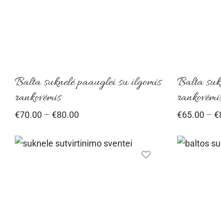
The
options
may
be
chosen
Balta suknelė paauglei su ilgomis
Balta suk
on
rankovėmis
rankovėmi
the
Price
€
70.00
–
€
80.00
€
65.00
–
€
product
range:
page
€70.00
through
€80.00
This
product