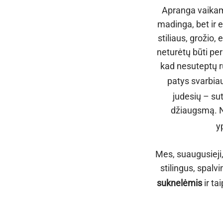
Apranga vaikams
madinga, bet ir 
stiliaus, grožio
neturėtų būti per
kad nesuteptų rū
patys svarbia
judesių – sut
džiaugsmą. N
y
Mes, suaugusieji
stilingus, spal
suknelėmis
ir ta