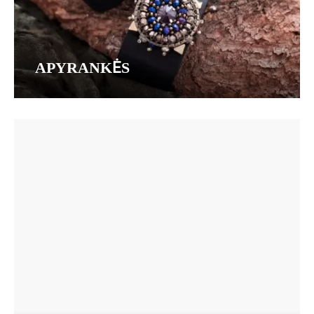
APYRANKĖS