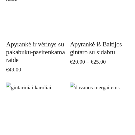
has
has
multiple
mult
variants.
vari
The
The
options
opti
Apyrankė ir vėrinys su
Apyrankė iš Baltijos
pakabuku-pasirenkama
gintaro su sidabru
may
ma
raide
Price
€
20.00
–
€
25.00
be
be
range:
€
49.00
chosen
cho
€20.00
on
on
through
€25.00
the
the
This
Thi
product
pro
product
pro
page
pag
has
has
multiple
mult
variants.
vari