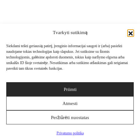
Tvarkyti sutikimą
Siekdami teikti geriausią patirtį, įrenginio informacijai saugoti ir (arba) pasiekti
naudojame tokias technologijas kaip slapukus. Jei sutiksime su šiomis
technologijomis, galėsime apdoroti duomenis, tokius kaip naršymo elgsena arba
unikalūs ID šioje svetainėje. Nesutikimas arba sutikimo atšaukimas gali neigiamai
paveikti tam tikras svetainės funkcijas.
Priimti
Atmesti
Peržiūrėti nuostatas
Navigacija
Filtrai
Privatumo politika