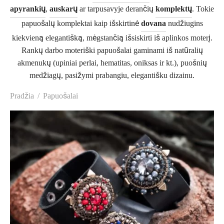
apyrankių
,
auskarų
ar tarpusavyje derančių
komplektų
. Tokie
o drabužiai
gos
nai mergaitėms
ės berniukams
arai
nos vestuvėms
papuošalų komplektai kaip išskirtinė
dovana
nudžiugins
kiekvieną elegantišką, mėgstančią išsiskirti iš aplinkos moterį.
suarai moterims
liškės
suarai mergaitėms
suarai berniukams
kų segtukai
nos Krikštynoms
Rankų darbo moteriški papuošalai gaminami iš natūralių
akmenukų (upiniai perlai, hematitas, oniksas ir kt.), puošnių
ės
uviškos dovanos
medžiagų, pasižymi prabangiu, elegantišku dizainu.
Pradžia
/
Papuošalai
ošalų komplektai