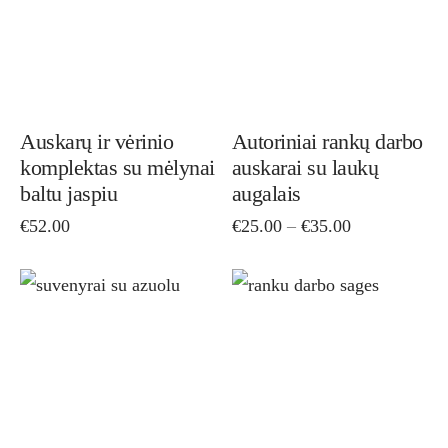
page
pag
has
has
multiple
mult
variants.
vari
The
The
options
opti
Auskarų ir vėrinio
Autoriniai rankų darbo
komplektas su mėlynai
auskarai su laukų
may
ma
baltu jaspiu
augalais
be
be
Price
€
52.00
€
25.00
–
€
35.00
chosen
cho
range:
on
on
€25.00
the
through
the
€35.00
product
pro
page
pag