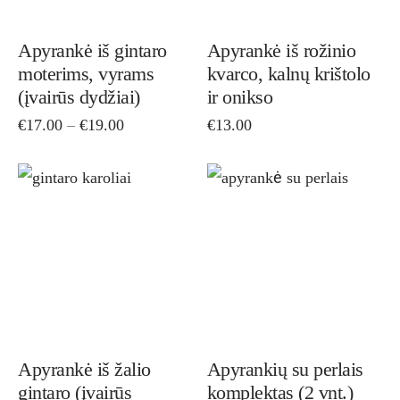
The
The
options
opti
Apyrankė iš gintaro
Apyrankė iš rožinio
moterims, vyrams
kvarco, kalnų krištolo
may
ma
(įvairūs dydžiai)
ir onikso
be
be
Price
€
17.00
–
€
19.00
€
13.00
chosen
cho
range:
on
on
€17.00
through
the
the
This
Thi
€19.00
product
pro
product
pro
page
pag
has
has
multiple
mult
variants.
vari
The
The
options
opti
Apyrankė iš žalio
Apyrankių su perlais
gintaro (įvairūs
komplektas (2 vnt.)
may
ma