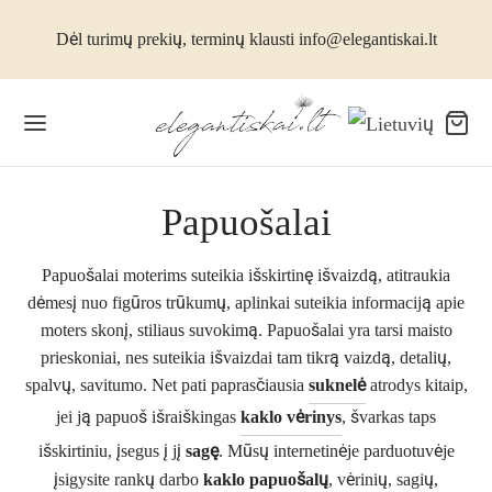
Dėl turimų prekių, terminų klausti info@elegantiskai.lt
Grįžti
Grįžti
Grįžti
Grįžti
Grįžti
Grįžti
Grįžti
Grįžti
Grįžti
Grįžti
Grįžti
Papuošalai
Papuošalai moterims suteikia išskirtinę išvaizdą, atitraukia
TERIMS
KNELĖS MOTERIMS
ENTINĖS SUKNELĖS MOTERIMS
SESUARAI MOTERIMS
RAMS
IKAMS
RANGA MERGAITĖMS
RANGA BERNIUKAMS
PUOŠALAI
VANOS
MAMS
dėmesį nuo figūros trūkumų, aplinkai suteikia informaciją apie
moters skonį, stiliaus suvokimą. Papuošalai yra tarsi maisto
kai, kostiumėliai, striukės, paltai
elės iš natūralaus lino
 size suknelės
os, skarelės, šaliai
ralaus šilko kolekcija
nga mergaitėms
iumėliai mergaitėms
iumai berniukams
o papuošalai
nos vyrams
jerui
prieskoniai, nes suteikia išvaizdai tam tikrą vaizdą, detalių,
spalvų, savitumo. Net pati paprasčiausia
suknelė
atrodys kitaip,
idinės moterims
tinės suknelės moterims
inės
no vilnos drabužiai
nga berniukams
idinės mergaitėms
valaikio apranga
rankės
nos moterims
lvės
jei ją papuoš išraiškingas
kaklo vėrinys
, švarkas taps
išskirtiniu, įsegus į jį
sagę
. Mūsų internetinėje parduotuvėje
elės moterims
kams
suarai vyrams
ikiams
elės mergaitėms
idinės, marškiniai berniukams
iniai aksesuarai
nos vaikams
įsigysite rankų darbo
kaklo papuošalų
, vėrinių, sagių,