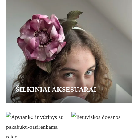
ŠILKINIAI AKSESUARAI
This
Thi
product
pro