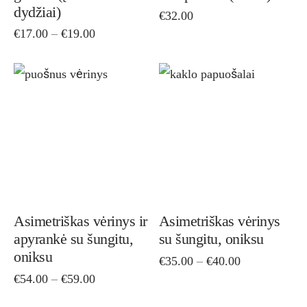
dydžiai)
€
32.00
be
be
Price
€
17.00
–
€
19.00
chosen
cho
range:
on
on
€17.00
through
the
the
This
Thi
€19.00
product
pro
product
pro
page
pag
has
has
multiple
mult
variants.
vari
The
The
options
opti
Asimetriškas vėrinys ir
Asimetriškas vėrinys
apyrankė su šungitu,
su šungitu, oniksu
may
ma
oniksu
Price
€
35.00
–
€
40.00
be
be
range:
Price
€
54.00
–
€
59.00
chosen
cho
€35.00
range:
on
on