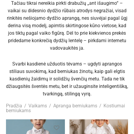
Tačiau tikrai nereikia pirkti drabužių „ant išaugimo“ –
o drabužiai
agos
nai mergaitėms
nės berniukams
arai
anos vestuvėms
vaikai su didesnio dydžio rūbais atrodys negražiai, visad
rinkitės nešiojamo dydžio aprangą, nes siuvėjai pagal ūgį
derina visą modelį, apimtis skirtingose kūno vietose, kad
esuarai moterims
liškės
esuarai mergaitėms
esuarai berniukams
kų segtukai
anos Krikštynoms
jos tiktų pagal vaiko figūrą. Dėl to prie kiekvienos prekės
pridedame konkrečią dydžių lentelę – pirkdami internetu
ės
uviškos dovanos
vadovaukitės ja.
uošalų komplektai
Svarbi kasdienė užduotis tėvams – ugdyti aprangos
stiliaus suvokimą, kad berniukas žinotų, kaip gali elgtis
kasdienių žaidimų ir solidžių švenčių metu. Tada ne tik
džiaugsitės šventės metu, bet ir užauginsite inteligentišką,
tvarkingą, stilingą vyrą.
Pradžia
/
Vaikams
/
Apranga berniukams
/
Kostiumai
berniukams