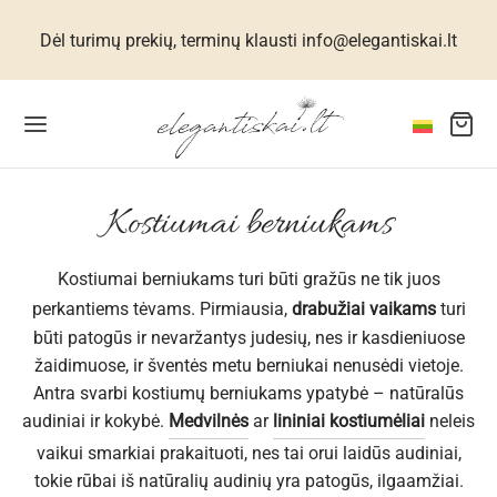
Dėl turimų prekių, terminų klausti info@elegantiskai.lt
Grįžti
Grįžti
Grįžti
Grįžti
Grįžti
Grįžti
Grįžti
Grįžti
Grįžti
Grįžti
Grįžti
Kostiumai berniukams
Kostiumai berniukams turi būti gražūs ne tik juos
TERIMS
KNELĖS MOTERIMS
NTINĖS SUKNELĖS MOTERIMS
SESUARAI MOTERIMS
RAMS
IKAMS
RANGA MERGAITĖMS
RANGA BERNIUKAMS
PUOŠALAI
VANOS
MAMS
perkantiems tėvams. Pirmiausia,
drabužiai vaikams
turi
būti patogūs ir nevaržantys judesių, nes ir kasdieniuose
kai, kostiumėliai, striukės, paltai
elės iš natūralaus lino
 size suknelės
os, skarelės, šaliai
ralaus šilko kolekcija
anga mergaitėms
iumėliai mergaitėms
tiumai berniukams
o papuošalai
anos vyrams
rjerui
žaidimuose, ir šventės metu berniukai nenusėdi vietoje.
Antra svarbi kostiumų berniukams ypatybė – natūralūs
idinės moterims
tinės suknelės moterims
kinės
no vilnos drabužiai
anga berniukams
idinės mergaitėms
valaikio apranga
rankės
anos moterims
alvės
audiniai ir kokybė.
Medvilnės
ar
lininiai kostiumėliai
neleis
vaikui smarkiai prakaituoti, nes tai orui laidūs audiniai,
nelės moterims
ukams
esuarai vyrams
ikiams
nelės mergaitėms
idinės, marškiniai berniukams
iniai aksesuarai
anos vaikams
tokie rūbai iš natūralių audinių yra patogūs, ilgaamžiai.