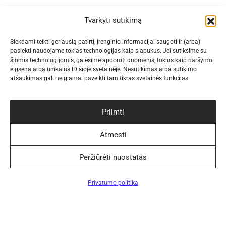
Navigacija
Tvarkyti sutikimą
Siekdami teikti geriausią patirtį, įrenginio informacijai saugoti ir (arba)
Pagalba
pasiekti naudojame tokias technologijas kaip slapukus. Jei sutiksime su
šiomis technologijomis, galėsime apdoroti duomenis, tokius kaip naršymo
elgsena arba unikalūs ID šioje svetainėje. Nesutikimas arba sutikimo
atšaukimas gali neigiamai paveikti tam tikras svetainės funkcijas.
Saugūs atsiskaitymo būdai
Priimti
Atmesti
Peržiūrėti nuostatas
Patogūs pristatymo būdai
Filtrai
Privatumo politika
Sekite Mus