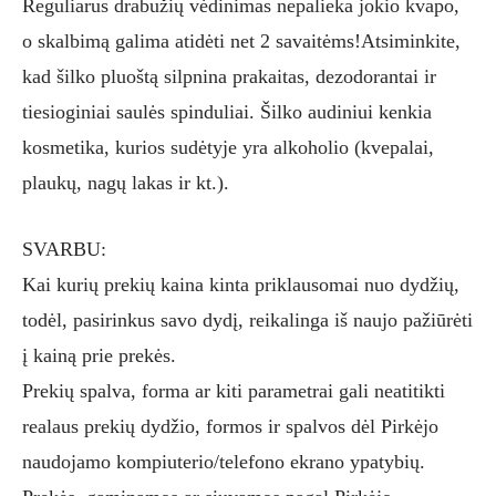
Reguliarus drabužių vėdinimas nepalieka jokio kvapo,
o skalbimą galima atidėti net 2 savaitėms!Atsiminkite,
kad šilko pluoštą silpnina prakaitas, dezodorantai ir
tiesioginiai saulės spinduliai. Šilko audiniui kenkia
kosmetika, kurios sudėtyje yra alkoholio (kvepalai,
plaukų, nagų lakas ir kt.).
SVARBU:
Kai kurių prekių kaina kinta priklausomai nuo dydžių,
todėl, pasirinkus savo dydį, reikalinga iš naujo pažiūrėti
į kainą prie prekės.
Prekių spalva, forma ar kiti parametrai gali neatitikti
realaus prekių dydžio, formos ir spalvos dėl Pirkėjo
naudojamo kompiuterio/telefono ekrano ypatybių.