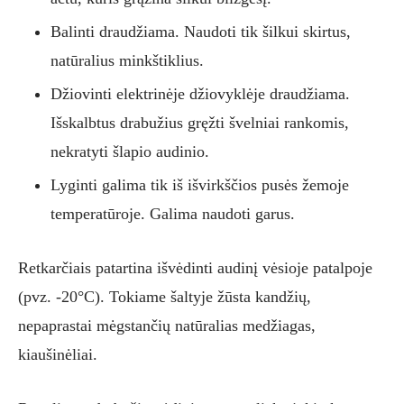
Balinti draudžiama. Naudoti tik šilkui skirtus,
natūralius minkštiklius.
Džiovinti elektrinėje džiovyklėje draudžiama.
Išskalbtus drabužius gręžti švelniai rankomis,
nekratyti šlapio audinio.
Lyginti galima tik iš išvirkščios pusės žemoje
temperatūroje. Galima naudoti garus.
Retkarčiais patartina išvėdinti audinį vėsioje patalpoje
(pvz. -20°C). Tokiame šaltyje žūsta kandžių,
nepaprastai mėgstančių natūralias medžiagas,
kiaušinėliai.