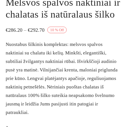
Melsvos spalvos naktiniai ir
chalatas iš natūralaus šilko
Price
€
286.20
–
€
292.70
10
%
Off
range:
Nuostabus šilkinis komplektas: melsvos spalvos
€286.20
naktiniai su chalatu iki kelių. Minkšti, elegantiški,
through
subtiliai žvilgantys naktiniai rūbai. Išvirkščioji audinio
€292.70
pusė yra matinė. Vilnijančiai krenta, maloniai priglunda
prie kūno. Lengvai platėjantys apačioje, reguliuojamos
naktinių petnešėlės. Nėriniais puoštas chalatas iš
natūralaus 100% šilko suteikia neapsakomo švelnumo
jausmą ir leidžia Jums pasijusti itin patogiai ir
patraukliai.