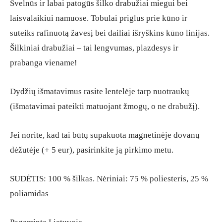
Švelnūs ir labai patogūs šilko drabužiai miegui bei
laisvalaikiui namuose. Tobulai priglus prie kūno ir
suteiks rafinuotą žavesį bei dailiai išryškins kūno linijas.
Šilkiniai drabužiai – tai lengvumas, plazdesys ir
prabanga viename!
Dydžių išmatavimus rasite lentelėje tarp nuotraukų
(išmatavimai pateikti matuojant žmogų, o ne drabužį).
Jei norite, kad tai būtų supakuota magnetinėje dovanų
dėžutėje (+ 5 eur), pasirinkite ją pirkimo metu.
SUDĖTIS: 100 % šilkas. Nėriniai: 75 % poliesteris, 25 %
poliamidas