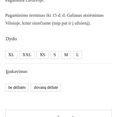
Pagaminta Lietuvoje.
Pagaminimo terminas iki 15 d. d. Galimas atsiėmimas
Vilniuje, kitur siunčiame (taip pat ir į užsienį).
Dydis
XL
XXL
XS
S
M
L
Įpakavimas
be dėžutės
dovanų dėžutė