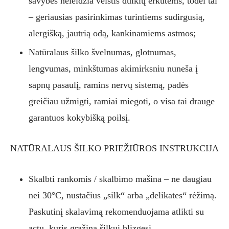
savybės neleidžia veistis dulkių erkutėms, todėl tai
– geriausias pasirinkimas turintiems sudirgusią,
alergišką, jautrią odą, kankinamiems astmos;
Natūralaus šilko švelnumas, glotnumas,
lengvumas, minkštumas akimirksniu nuneša į
sapnų pasaulį, ramins nervų sistemą, padės
greičiau užmigti, ramiai miegoti, o visa tai drauge
garantuos kokybišką poilsį.
NATŪRALAUS ŠILKO PRIEŽIŪROS INSTRUKCIJA
Skalbti rankomis / skalbimo mašina – ne daugiau
nei 30°C, nustačius „silk“ arba „delikates“ rėžimą.
Paskutinį skalavimą rekomenduojama atlikti su
actu, kuris grąžina šilkui blizgesį.