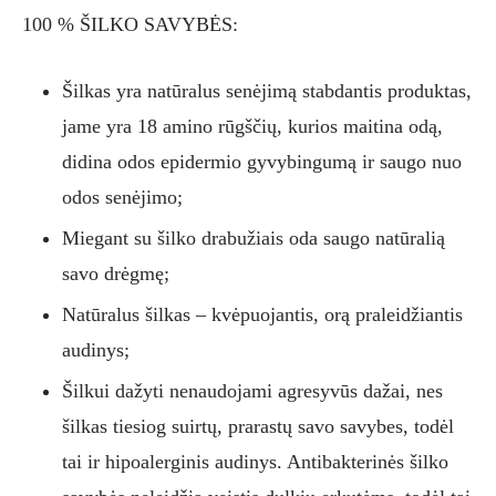
100 % ŠILKO SAVYBĖS:
Šilkas yra natūralus senėjimą stabdantis produktas,
jame yra 18 amino rūgščių, kurios maitina odą,
didina odos epidermio gyvybingumą ir saugo nuo
odos senėjimo;
Miegant su šilko drabužiais oda saugo natūralią
savo drėgmę;
Natūralus šilkas – kvėpuojantis, orą praleidžiantis
audinys;
Šilkui dažyti nenaudojami agresyvūs dažai, nes
šilkas tiesiog suirtų, prarastų savo savybes, todėl
tai ir hipoalerginis audinys. Antibakterinės šilko