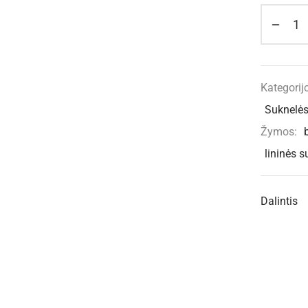
Kategorij
Suknelės
Žymos:
lininės s
Dalintis