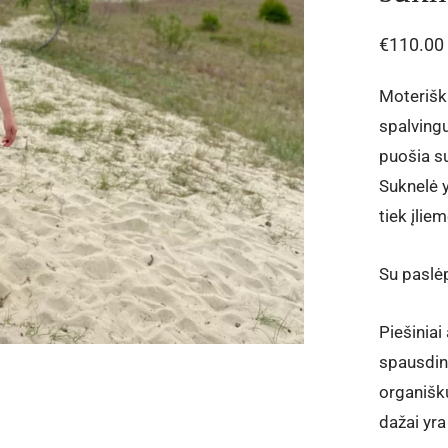
€
110.00
Moteriška
spalvingu
puošia su
Suknelė y
tiek įlie
Su paslė
Piešiniai
spausdini
organišk
dažai yra