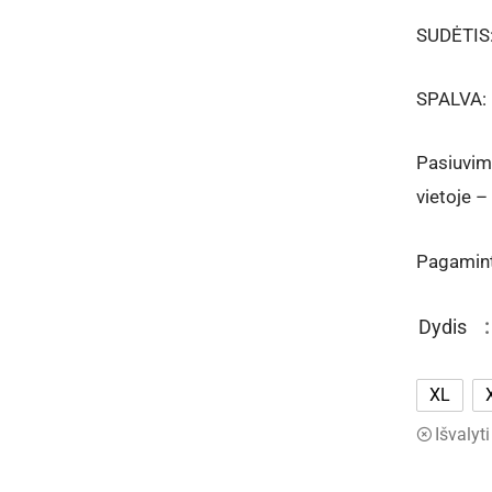
SUDĖTIS:
SPALVA: b
Pasiuvim
vietoje – 
Pagamint
Dydis
XL
Išvalyti