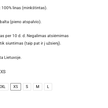
 100% linas (minkštintas).
alta (pieno atspalvio).
as per 10 d. d.
Negalimas atsiėmimas
tik siuntimas (taip pat ir į užsienį).
a Lietuvoje.
: XS
XXL
XS
S
M
L