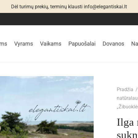
Dėl turimų prekių, terminų klausti info@elegantiskai.lt
ims
Vyrams
Vaikams
Papuošalai
Dovanos
N
Pradžia
/
natūralau
„Žibuoklė
Ilga 
sukn