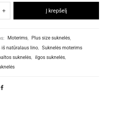
Į krepšelį
os:
Moterims
,
Plus size suknelės
,
 iš natūralaus lino
,
Suknelės moterims
baltos suknelės
,
ilgos suknelės
,
uknelės