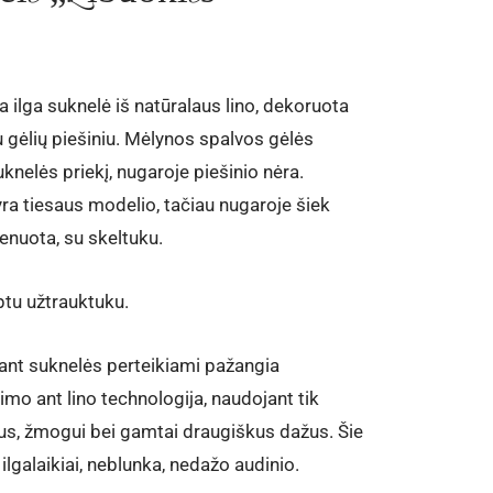
 ilga suknelė iš natūralaus lino, dekoruota
 gėlių piešiniu. Mėlynos spalvos gėlės
knelės priekį, nugaroje piešinio nėra.
ra tiesaus modelio, tačiau nugaroje šiek
menuota, su skeltuku.
ptu užtrauktuku.
 ant suknelės perteikiami pažangia
mo ant lino technologija, naudojant tik
us, žmogui bei gamtai draugiškus dažus. Šie
 ilgalaikiai, neblunka, nedažo audinio.