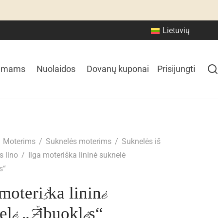
Lietuvių
amams
Nuolaidos
Dovanų kuponai
Prisijungti
Moterims
/
Suknelės moterims
/
Suknelės iš
s lino
/
Ilga moteriška lininė suknelė
s“
moteriška lininė
elė „Žibuoklės“