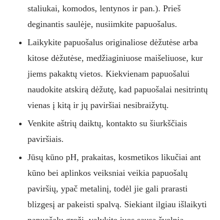
staliukai, komodos, lentynos ir pan.). Prieš
deginantis saulėje, nusiimkite papuošalus.
Laikykite papuošalus originaliose dėžutėse arba
kitose dėžutėse, medžiaginiuose maišeliuose, kur
jiems pakaktų vietos. Kiekvienam papuošalui
naudokite atskirą dėžutę, kad papuošalai nesitrintų
vienas į kitą ir jų paviršiai nesibraižytų.
Venkite aštrių daiktų, kontakto su šiurkščiais
paviršiais.
Jūsų kūno pH, prakaitas, kosmetikos likučiai ant
kūno bei aplinkos veiksniai veikia papuošalų
paviršių, ypač metalinį, todėl jie gali prarasti
blizgesį ar pakeisti spalvą. Siekiant ilgiau išlaikyti
papuošalų grožį, valykite juos sausa švelnia