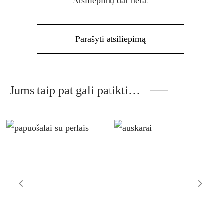
Atsiliepimų dar nėra.
Parašyti atsiliepimą
Jums taip pat gali patikti…
This
product
has
multiple
variants.
The