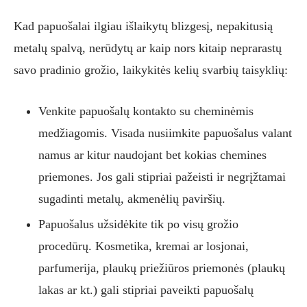
Kad papuošalai ilgiau išlaikytų blizgesį, nepakitusią
metalų spalvą, nerūdytų ar kaip nors kitaip neprarastų
savo pradinio grožio, laikykitės kelių svarbių taisyklių:
Venkite papuošalų kontakto su cheminėmis
medžiagomis. Visada nusiimkite papuošalus valant
namus ar kitur naudojant bet kokias chemines
priemones. Jos gali stipriai pažeisti ir negrįžtamai
sugadinti metalų, akmenėlių paviršių.
Papuošalus užsidėkite tik po visų grožio
procedūrų. Kosmetika, kremai ar losjonai,
parfumerija, plaukų priežiūros priemonės (plaukų
lakas ar kt.) gali stipriai paveikti papuošalų