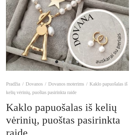
o drabužiai
gos
nai mergaitėms
ės berniukams
arai
nos vestuvėms
suarai moterims
liškės
suarai mergaitėms
suarai berniukams
kų segtukai
nos Krikštynoms
s
uviškos dovanos
ošalų komplektai
Pradžia
/
Dovanos
/
Dovanos moterims
/
Kaklo papuošalas iš
kelių vėrinių, puoštas pasirinkta raide
Kaklo papuošalas iš kelių
vėrinių, puoštas pasirinkta
raide