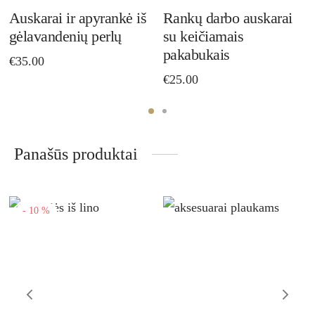
options
Auskarai ir apyrankė iš
Rankų darbo auskarai
gėlavandenių perlų
su keičiamais
may
pakabukais
be
€
35.00
€
25.00
chosen
on
the
product
Panašūs produktai
page
-
10
%
his
This
Th
roduct
product
pro
as
has
ha
ultiple
multiple
mul
ariants.
variants.
var