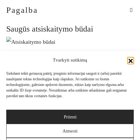
Pagalba
Saugūs atsiskaitymo būdai
Patogūs pristatymo būdai
Tvarkyti sutikimą
Siekdami teikti geriausią patirtį, įrenginio informacijai saugoti ir (arba) pasiekti
naudojame tokias technologijas kaip slapukus. Jei sutiksime su šiomis
technologijomis, galėsime apdoroti duomenis, tokius kaip naršymo elgsena arba
Sekite Mus
unikalūs ID šioje svetainėje. Nesutikimas arba sutikimo atšaukimas gali neigiamai
paveikti tam tikras svetainės funkcijas.
Priimti
Naujienlaiškis
Atmesti