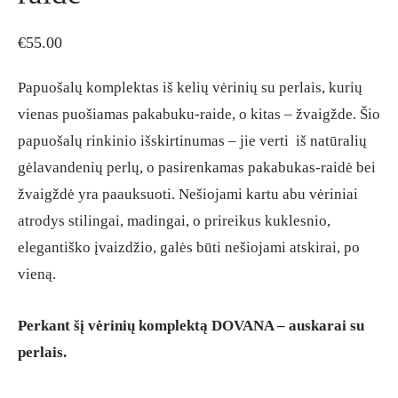
€
55.00
Papuošalų komplektas iš kelių vėrinių su perlais, kurių
vienas puošiamas pakabuku-raide, o kitas – žvaigžde. Šio
papuošalų rinkinio išskirtinumas – jie verti iš natūralių
gėlavandenių perlų, o pasirenkamas pakabukas-raidė bei
žvaigždė yra paauksuoti. Nešiojami kartu abu vėriniai
atrodys stilingai, madingai, o prireikus kuklesnio,
elegantiško įvaizdžio, galės būti nešiojami atskirai, po
vieną.
Perkant šį vėrinių komplektą DOVANA – auskarai su
perlais.