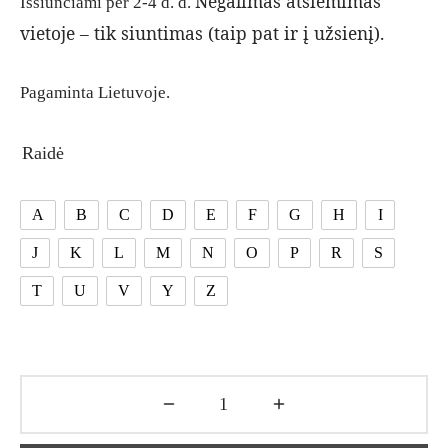
Negalimas atsiėmimas
Išsiunčiami per 2-4 d. d.
vietoje – tik siuntimas (taip pat ir į užsienį).
Pagaminta Lietuvoje.
Raidė
A
B
C
D
E
F
G
H
I
J
K
L
M
N
O
P
R
S
T
U
V
Y
Z