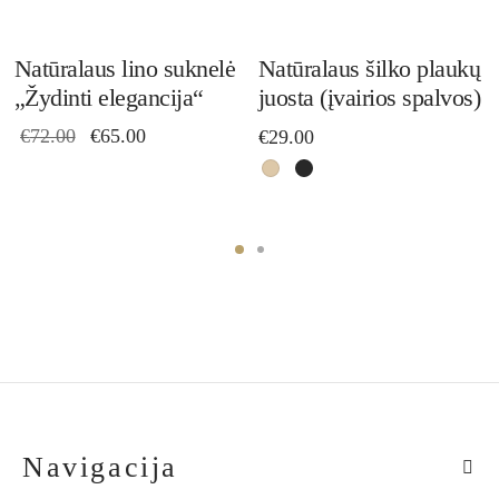
he
The
Th
ptions
options
opt
Natūralaus lino suknelė
Natūralaus šilko plaukų
„Žydinti elegancija“
juosta (įvairios spalvos)
ay
may
ma
Original
Current
e
€
72.00
€
65.00
be
be
€
29.00
price
price
hosen
chosen
ch
was:
is:
n
on
on
€72.00.
€65.00.
he
the
the
roduct
product
pro
age
page
pa
Navigacija