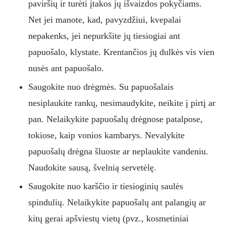
paviršių ir turėti įtakos jų išvaizdos pokyčiams.
Net jei manote, kad, pavyzdžiui, kvepalai
nepakenks, jei nepurkšite jų tiesiogiai ant
papuošalo, klystate. Krentančios jų dulkės vis vien
nusės ant papuošalo.
Saugokite nuo drėgmės. Su papuošalais
nesiplaukite rankų, nesimaudykite, neikite į pirtį ar
pan. Nelaikykite papuošalų drėgnose patalpose,
tokiose, kaip vonios kambarys. Nevalykite
papuošalų drėgna šluoste ar neplaukite vandeniu.
Naudokite sausą, švelnią servetėlę.
Saugokite nuo karščio ir tiesioginių saulės
spindulių. Nelaikykite papuošalų ant palangių ar
kitų gerai apšviestų vietų (pvz., kosmetiniai