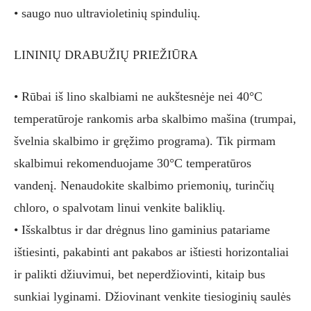
• saugo nuo ultravioletinių spindulių.
LININIŲ DRABUŽIŲ PRIEŽIŪRA
• Rūbai iš lino skalbiami ne aukštesnėje nei 40°C
temperatūroje rankomis arba skalbimo mašina (trumpai,
švelnia skalbimo ir gręžimo programa). Tik pirmam
skalbimui rekomenduojame 30°C temperatūros
vandenį. Nenaudokite skalbimo priemonių, turinčių
chloro, o spalvotam linui venkite baliklių.
• Išskalbtus ir dar drėgnus lino gaminius patariame
ištiesinti, pakabinti ant pakabos ar ištiesti horizontaliai
ir palikti džiuvimui, bet neperdžiovinti, kitaip bus
sunkiai lyginami. Džiovinant venkite tiesioginių saulės