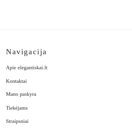
the
the
through
through
€72.00
€65.00
product
pro
page
pag
Navigacija
Apie elegantiskai.lt
Kontaktai
Mano paskyra
Tiekėjams
Straipsniai