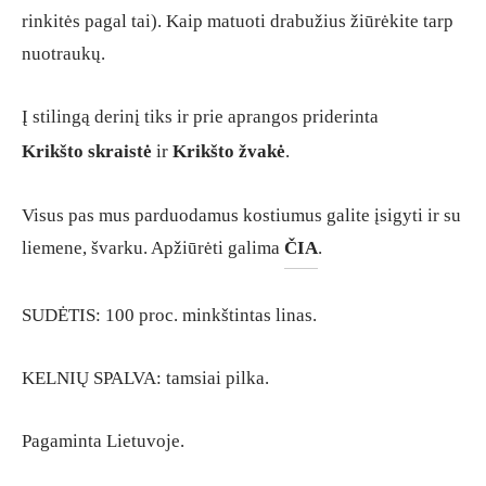
rinkitės pagal tai). Kaip matuoti drabužius žiūrėkite tarp
nuotraukų.
Į stilingą derinį tiks ir prie aprangos priderinta
Krikšto skraistė
ir
Krikšto žvakė
.
Visus pas mus parduodamus kostiumus galite įsigyti ir su
liemene, švarku. Apžiūrėti galima
ČIA
.
SUDĖTIS: 100 proc. minkštintas linas.
KELNIŲ SPALVA: tamsiai pilka.
Pagaminta Lietuvoje.