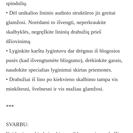
spindulių.
• Dėl unikalios lininio audinio struktūros jis greitai
glamžosi. Norėdami to išvengti, neperkraukite
skalbyklės, negręžkite lininių drabužių prieš
džiovinimą.
• Lyginkite karštu lygintuvu dar drėgnus iš blogosios
pusės (kad išvengtumėte blizgumo), drėkinkite garais,
naudokite specialias lyginimui skirtas priemones.
• Drabužiai iš lino po kiekvieno skalbimo tampa vis
minkštesni, švelnesni ir vis mažiau glamžosi.
***
SVARBU: