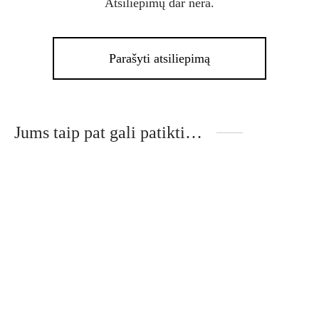
Atsiliepimų dar nėra.
Parašyti atsiliepimą
Jums taip pat gali patikti…
This
Thi
product
pro
has
has
multiple
mult
variants.
vari
The
The