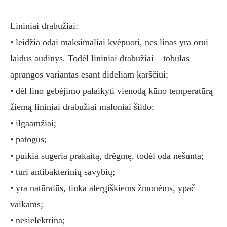
Lininiai drabužiai:
• leidžia odai maksimaliai kvėpuoti, nes linas yra orui
laidus audinys. Todėl lininiai drabužiai – tobulas
aprangos variantas esant dideliam karščiui;
• dėl lino gebėjimo palaikyti vienodą kūno temperatūrą
žiemą lininiai drabužiai maloniai šildo;
• ilgaamžiai;
• patogūs;
• puikia sugeria prakaitą, drėgmę, todėl oda nešunta;
• turi antibakterinių savybių;
• yra natūralūs, tinka alergiškiems žmonėms, ypač
vaikams;
• nesielektrina;