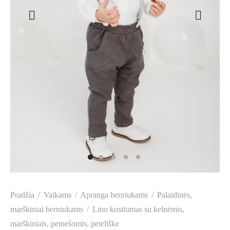
Pradžia
/
Vaikams
/
Apranga berniukams
/
Palaidinės,
marškiniai berniukams
/
Lino kostiumas su kelnėmis,
marškiniais, petnešomis, peteliške