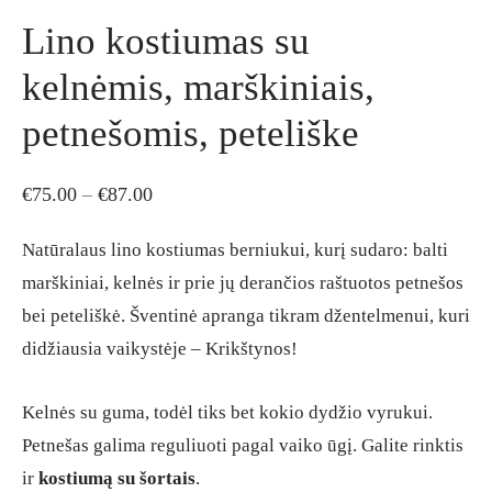
Lino kostiumas su
kelnėmis, marškiniais,
petnešomis, peteliške
Price
€
75.00
–
€
87.00
range:
Natūralaus lino kostiumas berniukui, kurį sudaro: balti
€75.00
marškiniai, kelnės ir prie jų derančios raštuotos petnešos
through
bei peteliškė. Šventinė apranga tikram džentelmenui, kuri
€87.00
didžiausia vaikystėje – Krikštynos!
Kelnės su guma, todėl tiks bet kokio dydžio vyrukui.
Petnešas galima reguliuoti pagal vaiko ūgį. Galite rinktis
ir
kostiumą su šortais
.