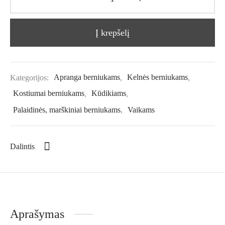
Į krepšelį
Kategorijos:
Apranga berniukams
,
Kelnės berniukams
,
Kostiumai berniukams
,
Kūdikiams
,
Palaidinės, marškiniai berniukams
,
Vaikams
Dalintis
Aprašymas