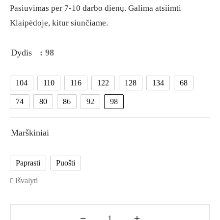
Pasiuvimas per 7-10 darbo dienų. Galima atsiimti
Klaipėdoje, kitur siunčiame.
Dydis
: 98
104
110
116
122
128
134
68
74
80
86
92
98
Marškiniai
Paprasti
Puošti
Išvalyti