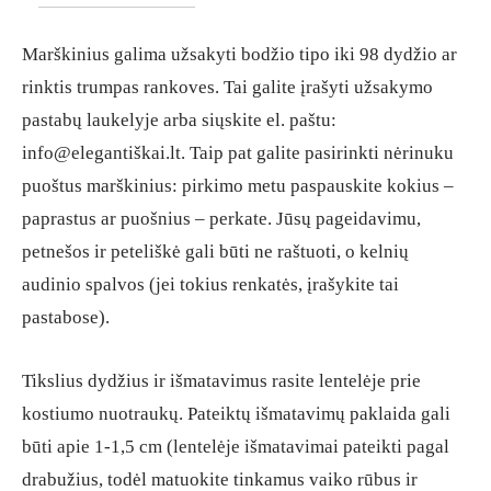
Marškinius galima užsakyti bodžio tipo iki 98 dydžio ar
rinktis trumpas rankoves. Tai galite įrašyti užsakymo
pastabų laukelyje arba siųskite el. paštu:
info@elegantiškai.lt. Taip pat galite pasirinkti nėrinuku
puoštus marškinius: pirkimo metu paspauskite kokius –
paprastus ar puošnius – perkate. Jūsų pageidavimu,
petnešos ir peteliškė gali būti ne raštuoti, o kelnių
audinio spalvos (jei tokius renkatės, įrašykite tai
pastabose).
Tikslius dydžius ir išmatavimus rasite lentelėje prie
kostiumo nuotraukų. Pateiktų išmatavimų paklaida gali
būti apie 1-1,5 cm (lentelėje išmatavimai pateikti pagal
drabužius, todėl matuokite tinkamus vaiko rūbus ir