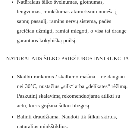
Natūralaus šilko švelnumas, glotnumas,
lengvumas, minkštumas akimirksniu nuneša į
sapnų pasaulį, ramins nervų sistemą, padės
greičiau užmigti, ramiai miegoti, o visa tai drauge
garantuos kokybišką poilsį.
NATŪRALAUS ŠILKO PRIEŽIŪROS INSTRUKCIJA
Skalbti rankomis / skalbimo mašina – ne daugiau
nei 30°C, nustačius „silk“ arba „delikates“ rėžimą.
Paskutinį skalavimą rekomenduojama atlikti su
actu, kuris grąžina šilkui blizgesį.
Balinti draudžiama. Naudoti tik šilkui skirtus,
natūralius minkštiklius.