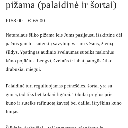
pižama (palaidinė ir šortai)
Price
€
158.00
–
€
165.00
range:
Natūralaus šilko pižama leis Jums pasijausti išskirtine dėl
€158.00
pačios gamtos suteiktų savybių: vasarą vėsins, žiemą
through
šildys. Ypatingas audinio švelnumas suteiks malonius
€165.00
kūno pojūčius. Lengvi, švelnūs ir labai patogūs šilko
drabužiai miegui.
Palaidinė turi reguliuojamas petnešėles, šortai yra su
guma, tad tiks bet kokiai figūrai. Tobulai priglus prie
kūno ir suteiks rafinuotą žavesį bei dailiai išryškins kūno
linijas.