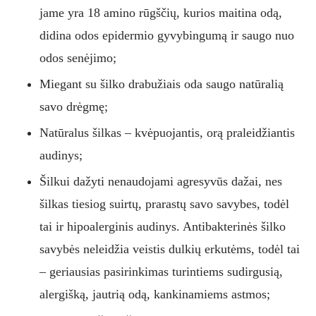
jame yra 18 amino rūgščių, kurios maitina odą,
didina odos epidermio gyvybingumą ir saugo nuo
odos senėjimo;
Miegant su šilko drabužiais oda saugo natūralią
savo drėgmę;
Natūralus šilkas – kvėpuojantis, orą praleidžiantis
audinys;
Šilkui dažyti nenaudojami agresyvūs dažai, nes
šilkas tiesiog suirtų, prarastų savo savybes, todėl
tai ir hipoalerginis audinys. Antibakterinės šilko
savybės neleidžia veistis dulkių erkutėms, todėl tai
– geriausias pasirinkimas turintiems sudirgusią,
alergišką, jautrią odą, kankinamiems astmos;