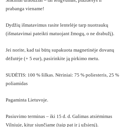
Šilkiniai drabužiai – tai lengvumas, plazdesys ir
prabanga viename!
Dydžių išmatavimus rasite lentelėje tarp nuotraukų
(išmatavimai pateikti matuojant žmogų, o ne drabužį).
Jei norite, kad tai būtų supakuota magnetinėje dovanų
dėžutėje (+ 5 eur), pasirinkite ją pirkimo metu.
SUDĖTIS: 100 % šilkas. Nėriniai: 75 % poliesteris, 25 %
poliamidas
Pagaminta Lietuvoje.
Pasiuvimo terminas – iki 15 d. d. Galimas atsiėmimas
Vilniuje, kitur siunčiame (taip pat ir į užsienį).