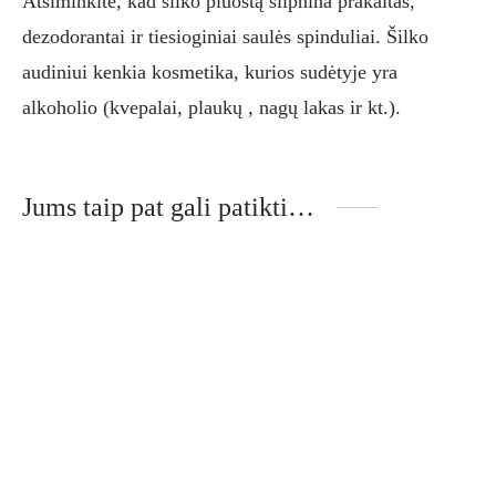
Atsiminkite, kad šilko pluoštą silpnina prakaitas,
dezodorantai ir tiesioginiai saulės spinduliai. Šilko
audiniui kenkia kosmetika, kurios sudėtyje yra
alkoholio (kvepalai, plaukų , nagų lakas ir kt.).
Jums taip pat gali patikti…
-
10
%
This
Thi
product
pro
has
has
multiple
mult
variants.
vari
The
The