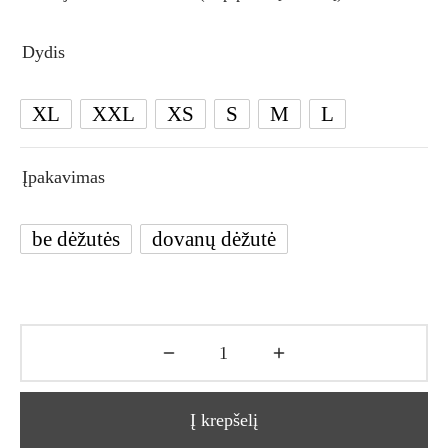
Dydis
XL
XXL
XS
S
M
L
Įpakavimas
be dėžutės
dovanų dėžutė
Į krepšelį