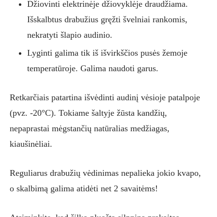
Džiovinti elektrinėje džiovyklėje draudžiama.
Išskalbtus drabužius gręžti švelniai rankomis,
nekratyti šlapio audinio.
Lyginti galima tik iš išvirkščios pusės žemoje
temperatūroje. Galima naudoti garus.
Retkarčiais patartina išvėdinti audinį vėsioje patalpoje
(pvz. -20°C). Tokiame šaltyje žūsta kandžių,
nepaprastai mėgstančių natūralias medžiagas,
kiaušinėliai.
Reguliarus drabužių vėdinimas nepalieka jokio kvapo,
o skalbimą galima atidėti net 2 savaitėms!