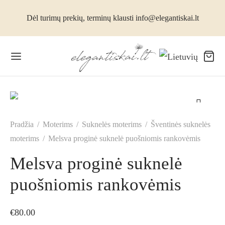
Dėl turimų prekių, terminų klausti info@elegantiskai.lt
Pradžia
/
Moterims
/
Suknelės moterims
/
Šventinės suknelės
moterims
/
Melsva proginė suknelė puošniomis rankovėmis
Melsva proginė suknelė
puošniomis rankovėmis
€
80.00