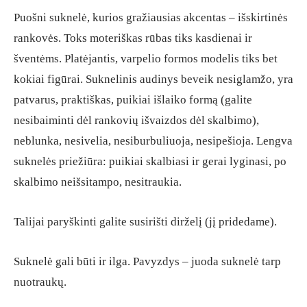
Puošni suknelė, kurios gražiausias akcentas – išskirtinės
rankovės. Toks moteriškas rūbas tiks kasdienai ir
šventėms. Platėjantis, varpelio formos modelis tiks bet
kokiai figūrai. Suknelinis audinys beveik nesiglamžo, yra
patvarus, praktiškas, puikiai išlaiko formą (galite
nesibaiminti dėl rankovių išvaizdos dėl skalbimo),
neblunka, nesivelia, nesiburbuliuoja, nesipešioja. Lengva
suknelės priežiūra: puikiai skalbiasi ir gerai lyginasi, po
skalbimo neišsitampo, nesitraukia.
Talijai paryškinti galite susirišti dirželį (jį pridedame).
Suknelė gali būti ir ilga. Pavyzdys – juoda suknelė tarp
nuotraukų.