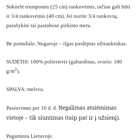
Suknelė trumpomis (25 cm) rankovėmis, tačiau gali būti
ir 3/4 rankovėmis (40 cm). Jei norite 3/4 rankovių,
parašykite tai pastabose pirkimo metu.
Be pamušalo. Nugaroje – ilgas paslėptas užtrauktukas.
SUDĖTIS: 100% poliesteris (gabardinas, svoris: 180
2
g/m
).
SPALVA: melsva.
Negalimas atsiėmimas
Pasiuvimas per 10 d. d.
vietoje – tik siuntimas (taip pat ir į užsienį).
Pagaminta Lietuvoje.