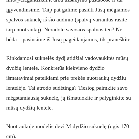
įgyvendinsime. Taip pat galime pasiūti Jūsų mėgiamos
spalvos suknelę iš šio audinio (spalvų variantus rasite
tarp nuotraukų). Neradote savosios spalvos ten? Ne
bėda – pasiūsime iš Jūsų pageidaujamos, tik praneškite.
Rinkdamosi suknelės dydį atidžiai vadovaukitės mūsų
dydžių lentele. Konkretūs kiekvieno dydžio
išmatavimai pateikiami prie prekės nuotraukų dydžių
lentelėje. Tai atrodo sudėtinga? Tiesiog paimkite savo
mėgstamiausią suknelę, ją išmatuokite ir palyginkite su
mūsų dydžių lentele.
Nuotraukoje modelis dėvi M dydžio suknelę (ūgis 170
cm).