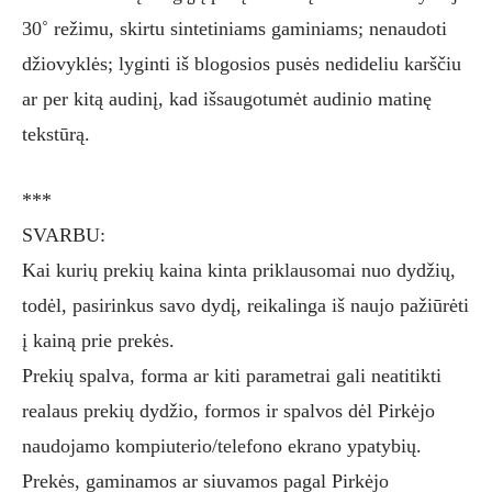
30˚ režimu, skirtu sintetiniams gaminiams; nenaudoti
džiovyklės; lyginti iš blogosios pusės nedideliu karščiu
ar per kitą audinį, kad išsaugotumėt audinio matinę
tekstūrą.
***
SVARBU:
Kai kurių prekių kaina kinta priklausomai nuo dydžių,
todėl, pasirinkus savo dydį, reikalinga iš naujo pažiūrėti
į kainą prie prekės.
Prekių spalva, forma ar kiti parametrai gali neatitikti
realaus prekių dydžio, formos ir spalvos dėl Pirkėjo
naudojamo kompiuterio/telefono ekrano ypatybių.
Prekės, gaminamos ar siuvamos pagal Pirkėjo