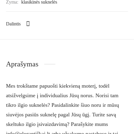
Žyma:
klasikinės suknelės
Dalintis
Aprašymas
Mes trokštame papuošti kiekvieną moterį, todėl
atsižvelgsime į individualius Jūsų norus. Norisi tam
tikro ilgio suknelės? Pasidalinkite šiuo noru ir mūsų
siuvėjos pasiūs suknelę pagal Jūsų ūgį. Turite savą
skeltuko ilgio įsivaizdavimą? Parašykite mums
info@elegantiškai.lt arba užsakymo pastabose ir tai