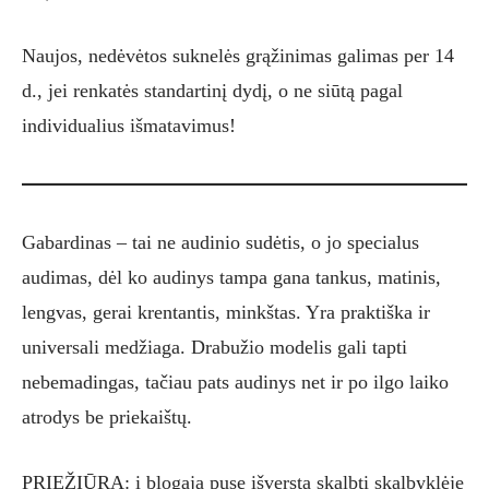
Naujos, nedėvėtos suknelės grąžinimas galimas per 14
d., jei renkatės standartinį dydį, o ne siūtą pagal
individualius išmatavimus!
Gabardinas – tai ne audinio sudėtis, o jo specialus
audimas, dėl ko audinys tampa gana tankus, matinis,
lengvas, gerai krentantis, minkštas. Yra praktiška ir
universali medžiaga. Drabužio modelis gali tapti
nebemadingas, tačiau pats audinys net ir po ilgo laiko
atrodys be priekaištų.
PRIEŽIŪRA: į blogąją pusę išverstą skalbti skalbyklėje