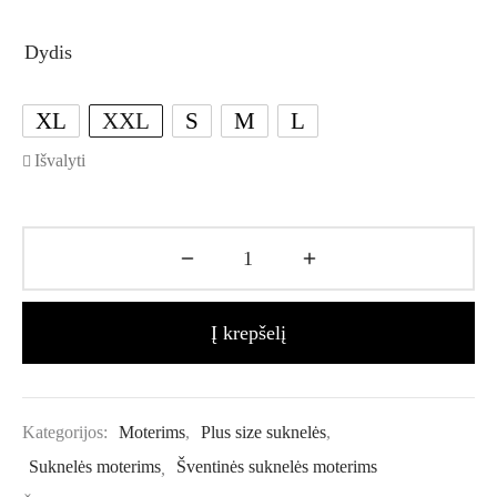
Dydis
XL
XXL
S
M
L
Išvalyti
Į krepšelį
Kategorijos:
Moterims
,
Plus size suknelės
,
Suknelės moterims
,
Šventinės suknelės moterims