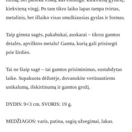
kiekvieną vingį. Po tam tikro laiko lapas tampa tvirtas,
metalinis, bet išlaiko visas smulkiausias gyslas ir formas.
Taip gimsta sagės, pakabukai, auskarai – tikros gamtos
detalės, apvilktos metalu! Gamta, kurią gali prisisegti
prie širdies.
Tai ne šiaip sagė – tai gamtos prisiminimas, sustabdytas
laike. Supakuota dėžutėje, dovanokite vertinantiems
unikalumą, išskirtinumą ir gamtos grožį.
DYDIS: 9×3 cm. SVORIS: 19 g.
MEDŽIAGOS: varis, patina, sagių užsegimai, lakas.