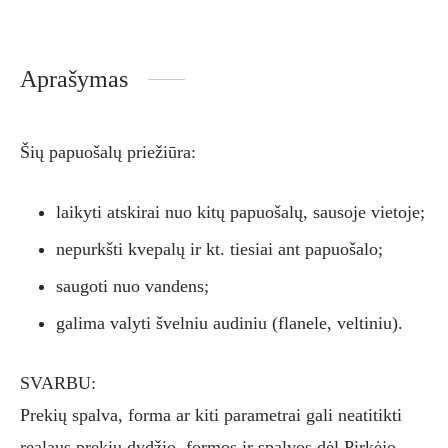
Aprašymas
Šių papuošalų priežiūra:
laikyti atskirai nuo kitų papuošalų, sausoje vietoje;
nepurkšti kvepalų ir kt. tiesiai ant papuošalo;
saugoti nuo vandens;
galima valyti švelniu audiniu (flanele, veltiniu).
SVARBU:
Prekių spalva, forma ar kiti parametrai gali neatitikti
realaus prekių dydžio, formos ir spalvos dėl Pirkėjo