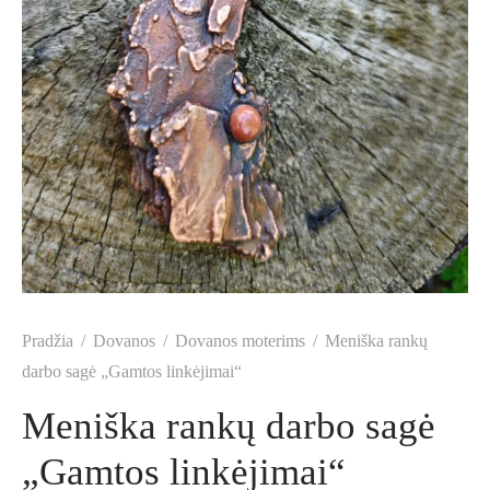
Pradžia
/
Dovanos
/
Dovanos moterims
/
Meniška rankų
darbo sagė „Gamtos linkėjimai“
Meniška rankų darbo sagė
„Gamtos linkėjimai“