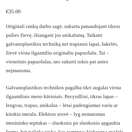
€
35.00
Originali rankų darbo sagė, sukurta panaudojant tikros
pušies žievę, išsaugant jos unikalumą. Taikant
galvanoplastikos techniką net trapiausi lapai, šakelės,
žievė virsta ilgaamžiu originaliu papuošalu. Tai –
vienetinis papuošalas, nes sukurti tokio pat antro
neįmanoma.
Galvanoplastikos technikos pagalba tikri augalai virsta
ilgaamžiais meno kūriniais. Pavyzdžiui, tikras lapas –
lengvas, trapus, unikalus – lėtai padengiamas variu ar
kitokiu metalu. Elektros srovė – lyg nematomas
menininko teptukas – sluoksnis po sluoksnio apgaubia
formą, bet palieka viską, kas esminga: kiekvieną gyslelę,