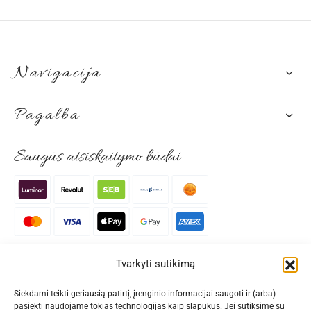
ct
product
produc
page
page
Navigacija
Pagalba
Saugūs atsiskaitymo būdai
Patogūs pristatymo būdai
Tvarkyti sutikimą
Siekdami teikti geriausią patirtį, įrenginio informacijai saugoti ir (arba)
pasiekti naudojame tokias technologijas kaip slapukus. Jei sutiksime su