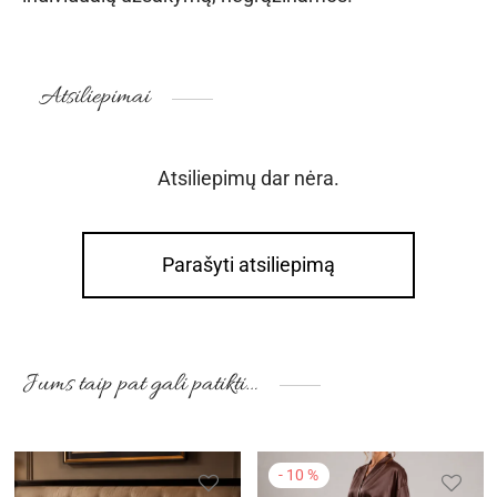
Atsiliepimai
Atsiliepimų dar nėra.
Parašyti atsiliepimą
Jums taip pat gali patikti…
-
10
%