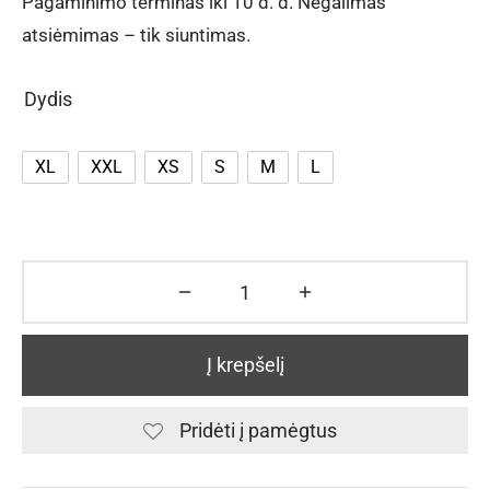
Pagaminimo terminas iki 10 d. d. Negalimas
atsiėmimas – tik siuntimas.
Dydis
XL
XXL
XS
S
M
L
Į krepšelį
Pridėti į pamėgtus