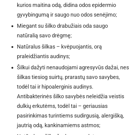
kurios maitina odą, didina odos epidermio
gyvybingumą ir saugo nuo odos senėjimo;
Miegant su šilko drabužiais oda saugo
natūralią savo drėgmę;
Natūralus šilkas – kvėpuojantis, orą
praleidžiantis audinys;
Šilkui dažyti nenaudojami agresyvūs dažai, nes
šilkas tiesiog suirtų, prarastų savo savybes,
todėl tai ir hipoalerginis audinys.
Antibakterinės šilko savybės neleidžia veistis
dulkių erkutėms, todėl tai – geriausias
pasirinkimas turintiems sudirgusią, alergišką,
jautrią odą, kankinamiems astmos;