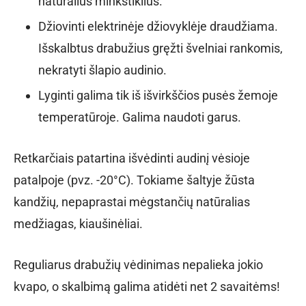
natūralius minkštiklius.
Džiovinti elektrinėje džiovyklėje draudžiama.
Išskalbtus drabužius gręžti švelniai rankomis,
nekratyti šlapio audinio.
Lyginti galima tik iš išvirkščios pusės žemoje
temperatūroje. Galima naudoti garus.
Retkarčiais patartina išvėdinti audinį vėsioje
patalpoje (pvz. -20°C). Tokiame šaltyje žūsta
kandžių, nepaprastai mėgstančių natūralias
medžiagas, kiaušinėliai.
Reguliarus drabužių vėdinimas nepalieka jokio
kvapo, o skalbimą galima atidėti net 2 savaitėms!