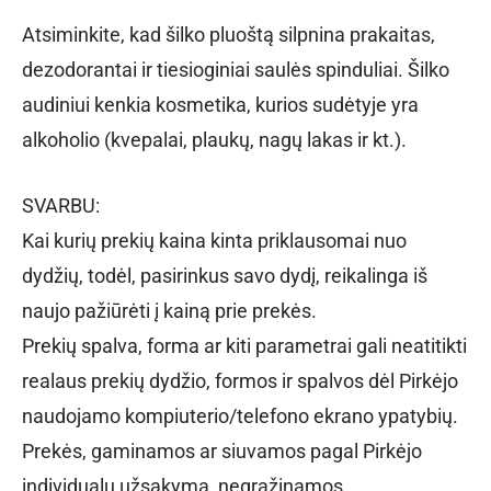
Atsiminkite, kad šilko pluoštą silpnina prakaitas,
dezodorantai ir tiesioginiai saulės spinduliai. Šilko
audiniui kenkia kosmetika, kurios sudėtyje yra
alkoholio (kvepalai, plaukų, nagų lakas ir kt.).
SVARBU:
Kai kurių prekių kaina kinta priklausomai nuo
dydžių, todėl, pasirinkus savo dydį, reikalinga iš
naujo pažiūrėti į kainą prie prekės.
Prekių spalva, forma ar kiti parametrai gali neatitikti
realaus prekių dydžio, formos ir spalvos dėl Pirkėjo
naudojamo kompiuterio/telefono ekrano ypatybių.
Prekės, gaminamos ar siuvamos pagal Pirkėjo
individualų užsakymą, negrąžinamos.