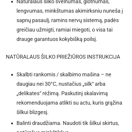
Natūralaus šilko švelnumas, glotnumas,
lengvumas, minkštumas akimirksniu nuneša į
sapnų pasaulį, ramins nervų sistemą, padės
greičiau užmigti, ramiai miegoti, o visa tai
drauge garantuos kokybišką poilsį.
NATŪRALAUS ŠILKO PRIEŽIŪROS INSTRUKCIJA
Skalbti rankomis / skalbimo mašina – ne
daugiau nei 30°C, nustačius „silk“ arba
„delikates“ rėžimą. Paskutinį skalavimą
rekomenduojama atlikti su actu, kuris grąžina
šilkui blizgesį.
Balinti draudžiama. Naudoti tik šilkui skirtus,