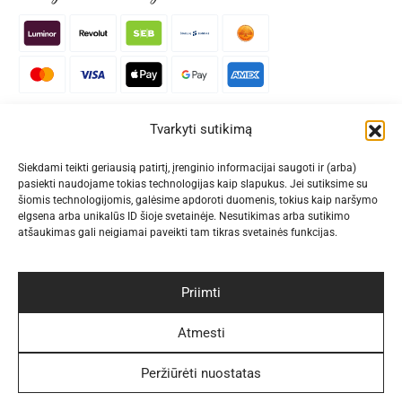
Patogūs pristatymo būdai
Tvarkyti sutikimą
Siekdami teikti geriausią patirtį, įrenginio informacijai saugoti ir (arba)
pasiekti naudojame tokias technologijas kaip slapukus. Jei sutiksime su
šiomis technologijomis, galėsime apdoroti duomenis, tokius kaip naršymo
Sekite Mus
elgsena arba unikalūs ID šioje svetainėje. Nesutikimas arba sutikimo
atšaukimas gali neigiamai paveikti tam tikras svetainės funkcijas.
Priimti
Naujienlaiškis
Atmesti
Peržiūrėti nuostatas