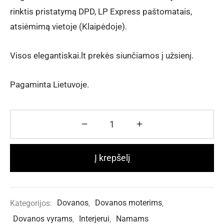
rinktis pristatymą DPD, LP Express paštomatais,
atsiėmimą vietoje (Klaipėdoje).
Visos elegantiskai.lt prekės siunčiamos į užsienį.
Pagaminta Lietuvoje.
Į krepšelį
Kategorijos:
Dovanos
,
Dovanos moterims
,
Dovanos vyrams
,
Interjerui
,
Namams