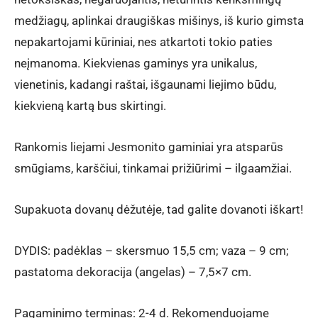
medžiagų, aplinkai draugiškas mišinys, iš kurio gimsta
nepakartojami kūriniai, nes atkartoti tokio paties
neįmanoma. Kiekvienas gaminys yra unikalus,
vienetinis, kadangi raštai, išgaunami liejimo būdu,
kiekvieną kartą bus skirtingi.
Rankomis liejami Jesmonito gaminiai yra atsparūs
smūgiams, karščiui, tinkamai prižiūrimi – ilgaamžiai.
Supakuota dovanų dėžutėje, tad galite dovanoti iškart!
DYDIS: padėklas – skersmuo 15,5 cm; vaza – 9 cm;
pastatoma dekoracija (angelas) – 7,5×7 cm.
Pagaminimo terminas: 2-4 d. Rekomenduojame