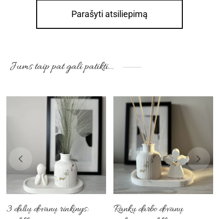
Parašyti atsiliepimą
Jums taip pat gali patikti…
3 dalių dovanų rinkinys:
Rankų darbo dovanų