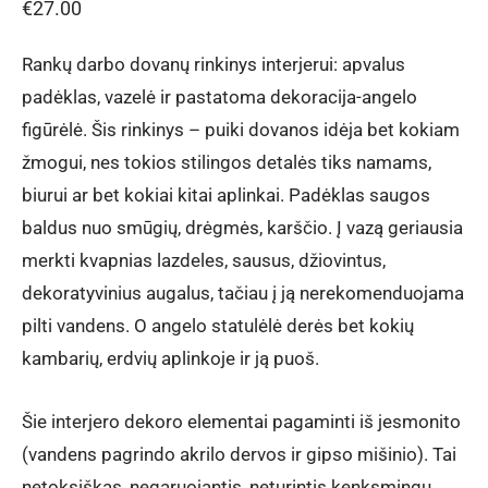
€
27.00
Rankų darbo dovanų rinkinys interjerui: apvalus
padėklas, vazelė ir pastatoma dekoracija-angelo
figūrėlė. Šis rinkinys – puiki dovanos idėja bet kokiam
žmogui, nes tokios stilingos detalės tiks namams,
biurui ar bet kokiai kitai aplinkai. Padėklas saugos
baldus nuo smūgių, drėgmės, karščio. Į vazą geriausia
merkti kvapnias lazdeles, sausus, džiovintus,
dekoratyvinius augalus, tačiau į ją nerekomenduojama
pilti vandens. O angelo statulėlė derės bet kokių
kambarių, erdvių aplinkoje ir ją puoš.
Šie interjero dekoro elementai pagaminti iš jesmonito
(vandens pagrindo akrilo dervos ir gipso mišinio). Tai
netoksiškas, negaruojantis, neturintis kenksmingų