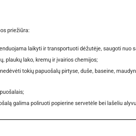
os priežiūra:
duojama laikyti ir transportuoti dėžutėje, saugoti nuo sa
, plaukų lako, kremų ir įvairios chemijos;
dėvėti tokių papuošalų pirtyse, duše, baseine, maudy
puošalais;
šalą galima poliruoti popierine servetėle bei lašeliu alyvu