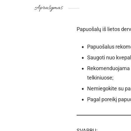
Aprašymas
Papuošalų iš lietos derv
Papuošalus rekomen
Saugoti nuo kvepalų
Rekomenduojama ne
telkiniuose;
Nemiegokite su pa
Pagal poreikį papuo
SVARBU: