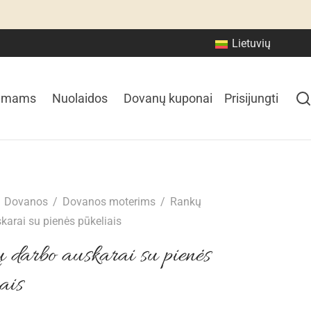
Lietuvių
amams
Nuolaidos
Dovanų kuponai
Prisijungti
Dovanos
/
Dovanos moterims
/
Rankų
karai su pienės pūkeliais
 darbo auskarai su pienės
ais