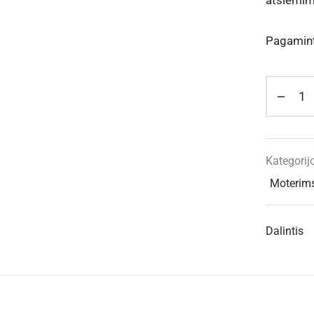
atsiėmima
Pagamint
Kategorij
Moterim
Dalintis