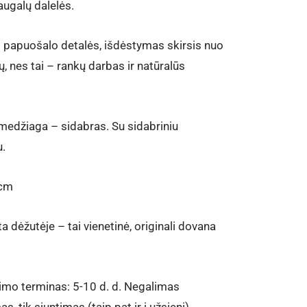
augalų dalelės.
 papuošalo detalės, išdėstymas skirsis nuo
, nes tai – rankų darbas ir natūralūs
medžiaga – sidabras. Su sidabriniu
.
 cm
 dėžutėje – tai vienetinė, originali dovana
mo terminas: 5-10 d. d. Negalimas