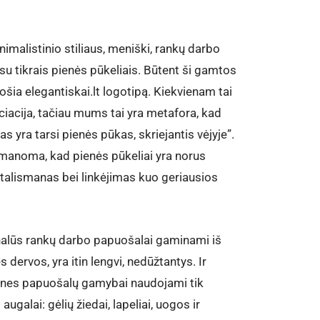
nimalistinio stiliaus, meniški, rankų darbo
su tikrais pienės pūkeliais. Būtent ši gamtos
ošia elegantiskai.lt logotipą. Kiekvienam tai
iacija, tačiau mums tai yra metafora, kad
s yra tarsi pienės pūkas, skriejantis vėjyje”.
 manoma, kad pienės pūkeliai yra norus
 talismanas bei linkėjimas kuo geriausios
inalūs rankų darbo papuošalai gaminami iš
s dervos, yra itin lengvi, nedūžtantys. Ir
, nes papuošalų gamybai naudojami tik
augalai: gėlių žiedai, lapeliai, uogos ir