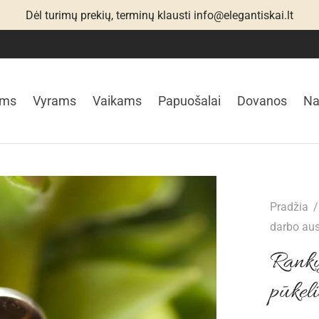
Dėl turimų prekių, terminų klausti info@elegantiskai.lt
ims
Vyrams
Vaikams
Papuošalai
Dovanos
N
Pradžia
/
darbo aus
Rankų
pūkeli