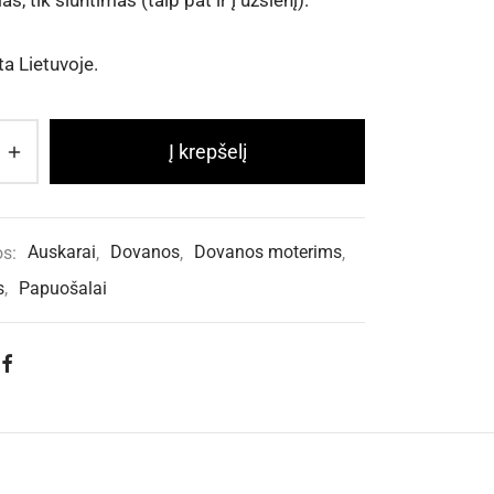
s, tik siuntimas (taip pat ir į užsienį).
a Lietuvoje.
Į krepšelį
os:
Auskarai
,
Dovanos
,
Dovanos moterims
,
s
,
Papuošalai