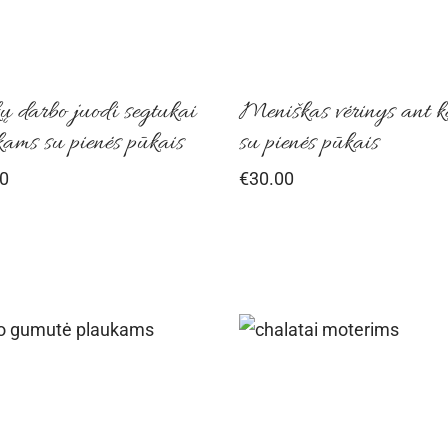
ų darbo juodi segtukai
Meniškas vėrinys ant k
ams su pienės pūkais
su pienės pūkais
0
€
30.00
This
product