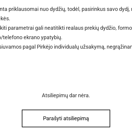
inta priklausomai nuo dydžių, todėl, pasirinkus savo dydį, 
ekės.
kiti parametrai gali neatitikti realaus prekių dydžio, formo
/telefono ekrano ypatybių.
iuvamos pagal Pirkėjo individualų užsakymą, negrąžina
Atsiliepimų dar nėra.
Parašyti atsiliepimą