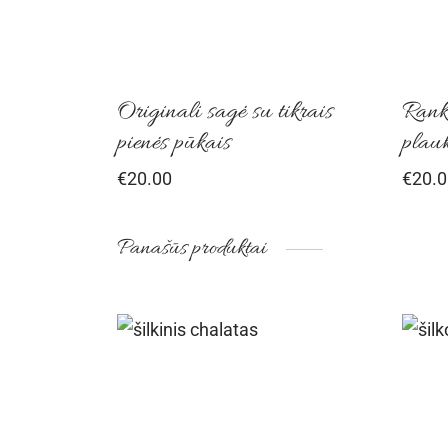
Originali sagė su tikrais
Rank
pienės pūkais
plauk
€
20.00
€
20.0
Panašūs produktai
This
product