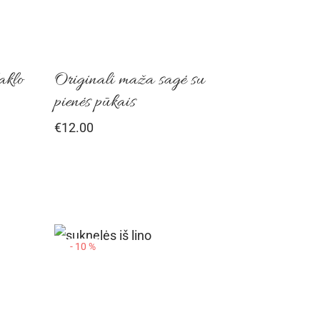
aklo
Originali maža sagė su
pienės pūkais
€
12.00
-
10
%
This
This
product
product