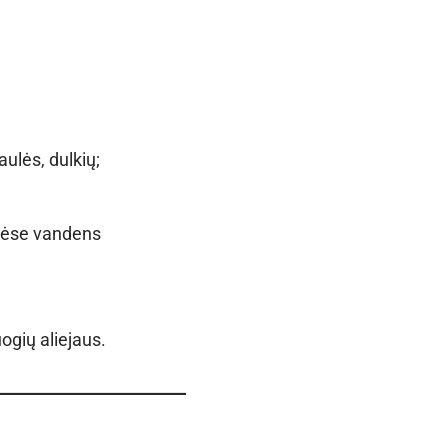
ulės, dulkių;
nėse vandens
ogių aliejaus.