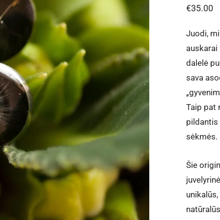
€
35.00
Juodi, mi
auskarai 
dalelė pu
sava asoc
„gyvenima
Taip pat
pildantis
sėkmės.
Šie orig
juvelyrinė
unikalūs
natūralūs 