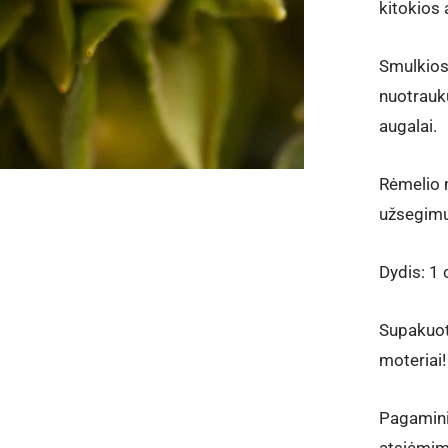
kitokios 
Smulkios
nuotraukų
augalai.
Rėmelio 
užsegimu
Dydis: 1
Supakuota
moteriai!
Pagamini