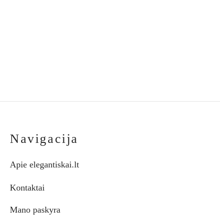
€286.20
€
29.00
on
on
through
the
the
€292.70
product
pro
page
pag
Navigacija
Apie elegantiskai.lt
Kontaktai
Mano paskyra