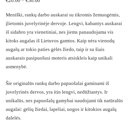
€
20.00
–
€
30.00
range:
Meniški, rankų darbo auskarai su tikromis žemuogėmis,
€20.00
įlietomis juvelyrinėje dervoje. Lengvi, kabantys auskarai
through
iš sidabro yra vienetiniai, nes jiems panaudojama vis
€30.00
kitoks augalas iš Lietuvos gamtos. Kaip nėra vienodų
augalų ar tokio paties gėlės žiedo, taip ir su šiais
auskarais pasipuošusi moteris atsiskleis kaip unikali
asmenybė.
Šie originalūs rankų darbo papuošalai gaminami iš
juvelyrinės dervos, yra itin lengvi, nedūžtantys. Ir
unikalūs, nes papuošalų gamybai naudojami tik natūralūs
augalai: gėlių žiedai, lapeliai, uogos ir kitokios augalų
dalelės.