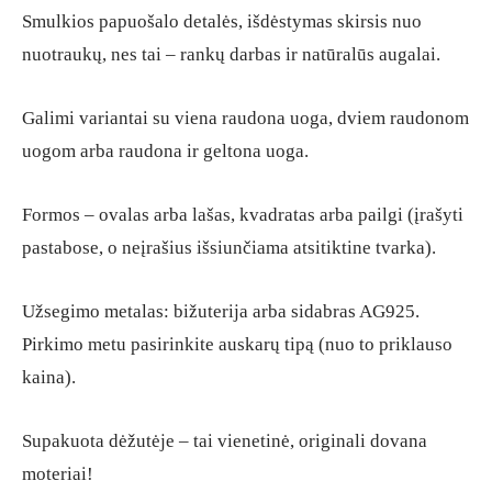
Smulkios papuošalo detalės, išdėstymas skirsis nuo
nuotraukų, nes tai – rankų darbas ir natūralūs augalai.
Galimi variantai su viena raudona uoga, dviem raudonom
uogom arba raudona ir geltona uoga.
Formos – ovalas arba lašas, kvadratas arba pailgi (įrašyti
pastabose, o neįrašius išsiunčiama atsitiktine tvarka).
Užsegimo metalas: bižuterija arba sidabras AG925.
Pirkimo metu pasirinkite auskarų tipą (nuo to priklauso
kaina).
Supakuota dėžutėje – tai vienetinė, originali dovana
moteriai!