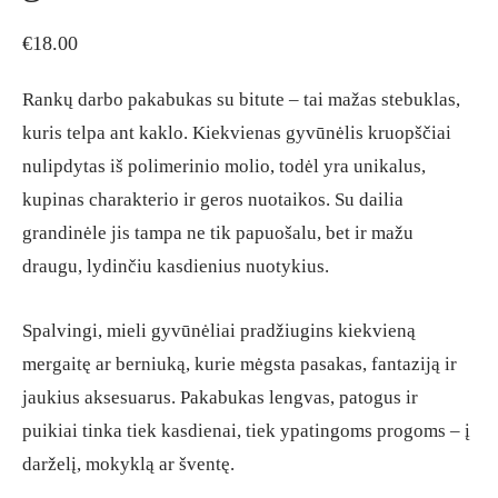
€
18.00
Rankų darbo pakabukas su bitute – tai mažas stebuklas,
kuris telpa ant kaklo. Kiekvienas gyvūnėlis kruopščiai
nulipdytas iš polimerinio molio, todėl yra unikalus,
kupinas charakterio ir geros nuotaikos. Su dailia
grandinėle jis tampa ne tik papuošalu, bet ir mažu
draugu, lydinčiu kasdienius nuotykius.
Spalvingi, mieli gyvūnėliai pradžiugins kiekvieną
mergaitę ar berniuką, kurie mėgsta pasakas, fantaziją ir
jaukius aksesuarus. Pakabukas lengvas, patogus ir
puikiai tinka tiek kasdienai, tiek ypatingoms progoms – į
darželį, mokyklą ar šventę.