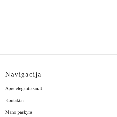
€
19.00
chosen
on
the
product
page
Navigacija
Apie elegantiskai.lt
Kontaktai
Mano paskyra