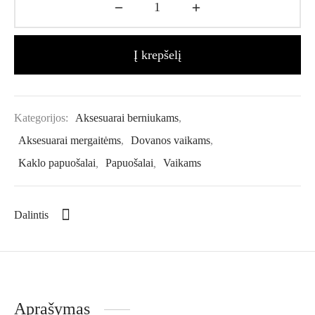
Į krepšelį
Kategorijos:
Aksesuarai berniukams
,
Aksesuarai mergaitėms
,
Dovanos vaikams
,
Kaklo papuošalai
,
Papuošalai
,
Vaikams
Dalintis
Aprašymas