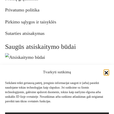
Privatumo politika
Pirkimo sąlygos ir taisyklės
Sutarties atsisakymas
Saugūs atsiskaitymo būdai
Patogūs pristatymo būdai
Tvarkyti sutikimą
Siekdami teikti geriausią patirtį, įrenginio informacijai saugoti ir (arba) pasiekti
naudojame tokias technologijas kaip slapukus. Jei sutiksime su šiomis
technologijomis, galėsime apdoroti duomenis, tokius kaip naršymo elgsena arba
Sekite Mus
unikalūs ID šioje svetainėje. Nesutikimas arba sutikimo atšaukimas gali neigiamai
paveikti tam tikras svetainės funkcijas.