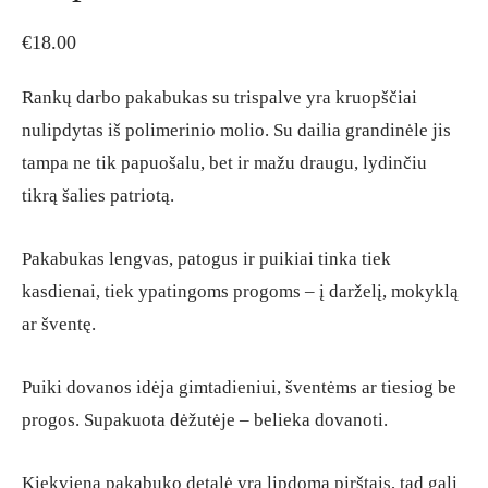
€
18.00
Rankų darbo pakabukas su trispalve yra kruopščiai
nulipdytas iš polimerinio molio. Su dailia grandinėle jis
tampa ne tik papuošalu, bet ir mažu draugu, lydinčiu
tikrą šalies patriotą.
Pakabukas lengvas, patogus ir puikiai tinka tiek
kasdienai, tiek ypatingoms progoms – į darželį, mokyklą
ar šventę.
Puiki dovanos idėja gimtadieniui, šventėms ar tiesiog be
progos. Supakuota dėžutėje – belieka dovanoti.
Kiekviena pakabuko detalė yra lipdoma pirštais, tad gali