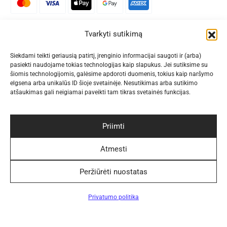
Patogūs pristatymo būdai
Tvarkyti sutikimą
Siekdami teikti geriausią patirtį, įrenginio informacijai saugoti ir (arba)
pasiekti naudojame tokias technologijas kaip slapukus. Jei sutiksime su
šiomis technologijomis, galėsime apdoroti duomenis, tokius kaip naršymo
Sekite Mus
elgsena arba unikalūs ID šioje svetainėje. Nesutikimas arba sutikimo
atšaukimas gali neigiamai paveikti tam tikras svetainės funkcijas.
Priimti
Naujienlaiškis
Atmesti
Peržiūrėti nuostatas
Privatumo politika