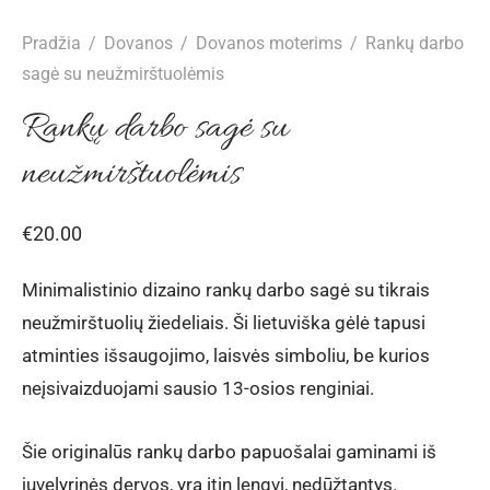
o drabužiai
agos
nai mergaitėms
nės berniukams
arai
anos vestuvėms
Pradžia
/
Dovanos
/
Dovanos moterims
/
Rankų darbo
sagė su neužmirštuolėmis
esuarai moterims
liškės
esuarai mergaitėms
esuarai berniukams
kų segtukai
anos Krikštynoms
Rankų darbo sagė su
neužmirštuolėmis
ės
uviškos dovanos
uošalų komplektai
€
20.00
Minimalistinio dizaino rankų darbo sagė su tikrais
neužmirštuolių žiedeliais. Ši lietuviška gėlė tapusi
atminties išsaugojimo, laisvės simboliu, be kurios
neįsivaizduojami sausio 13-osios renginiai.
Šie originalūs rankų darbo papuošalai gaminami iš
juvelyrinės dervos, yra itin lengvi, nedūžtantys.