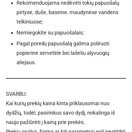
Rekomenduojama nedėvėti tokių papuošalų
pirtyse, duše, baseine, maudynėse vandens
telkiniuose;
Nemiegokite su papuošalais;
Pagal poreikį papuošalą galima poliruoti
popierine servetėle bei lašeliu alyvuogių
aliejaus.
SVARBU:
Kai kurių prekių kaina kinta priklausomai nuo
dydžių, todėl, pasirinkus savo dydį, reikalinga iš
naujo pažiūrėti į kainą prie prekės.
Prekių spalva, forma ar kiti parametrai gali neatitikti