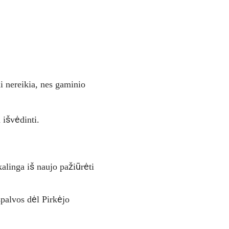
ai nereikia, nes gaminio
 išvėdinti.
kalinga iš naujo pažiūrėti
 spalvos dėl Pirkėjo