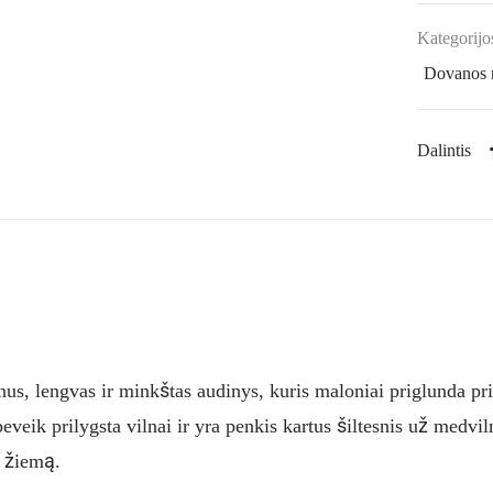
Kategorijo
Dovanos 
Dalintis
nus, lengvas ir minkštas audinys, kuris maloniai priglunda pr
eik prilygsta vilnai ir yra penkis kartus šiltesnis už medviln
t žiemą.