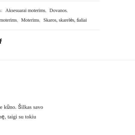
s:
Aksesuarai moterims
,
Dovanos
,
moterims
,
Moterims
,
Skaros, skarelės, šaliai
ie kūno. Šilkas savo
ę, taigi su tokiu