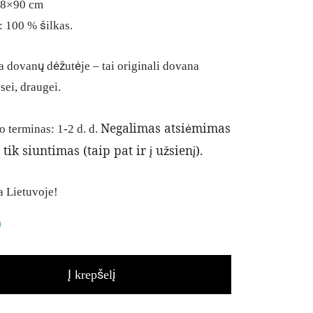
88×90 cm
 100 % šilkas.
 dovanų dėžutėje – tai originali dovana
sei, draugei.
Negalimas atsiėmimas
o terminas: 1-2 d. d.
 tik siuntimas (taip pat ir į užsienį).
 Lietuvoje!
Į krepšelį