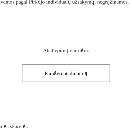
uvamos pagal Pirkėjo individualų užsakymą, negrąžinamos.
Atsiliepimų dar nėra.
Parašyti atsiliepimą