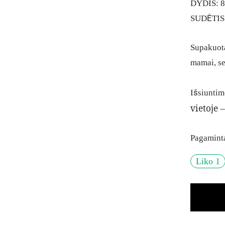
DYDIS: 
SUDĖTIS:
Supakuota
mamai, se
Išsiuntim
vietoje –
Pagaminta
Liko 1