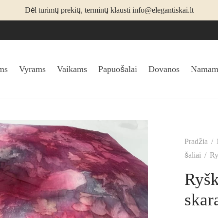
Dėl turimų prekių, terminų klausti info@elegantiskai.lt
ms
Vyrams
Vaikams
Papuošalai
Dovanos
Namam
Pradžia
/
šaliai
/
Ryš
Ryšk
skara