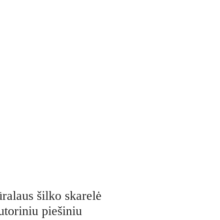
ralaus šilko skarelė
utoriniu piešiniu