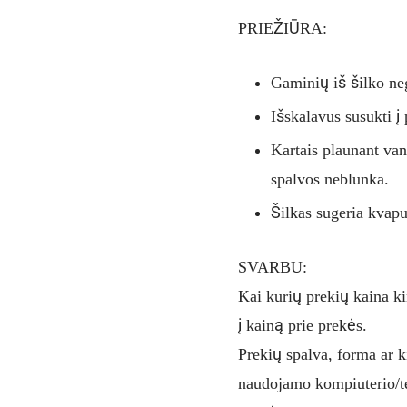
PRIEŽIŪRA:
Gaminių iš šilko neg
Išskalavus susukti į
Kartais plaunant van
spalvos neblunka.
Šilkas sugeria kvapu
SVARBU:
Kai kurių prekių kaina ki
į kainą prie prekės.
Prekių spalva, forma ar ki
naudojamo kompiuterio/t