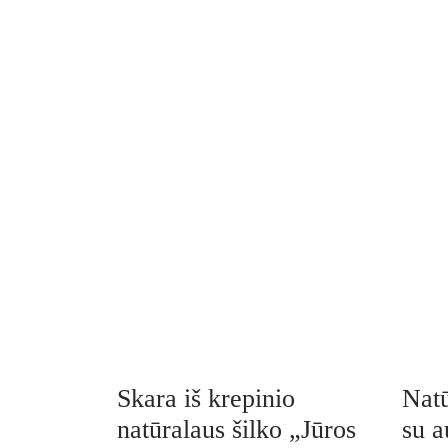
Skara iš krepinio
Natū
natūralaus šilko „Jūros
su a