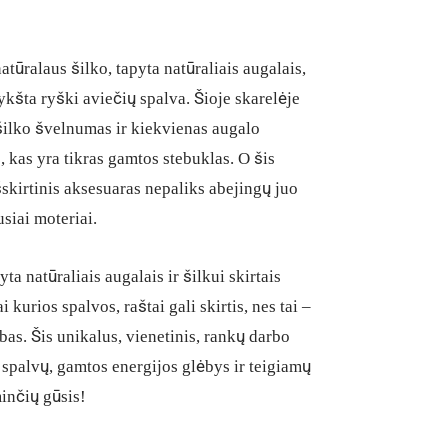
atūralaus šilko, tapyta natūraliais augalais,
rykšta ryški aviečių spalva. Šioje skarelėje
 šilko švelnumas ir kiekvienas augalo
, kas yra tikras gamtos stebuklas. O šis
šskirtinis aksesuaras nepaliks abejingų juo
siai moteriai.
ta natūraliais augalais ir šilkui skirtais
i kurios spalvos, raštai gali skirtis, nes tai –
bas. Šis unikalus, vienetinis, rankų darbo
 spalvų, gamtos energijos glėbys ir teigiamų
inčių gūsis!