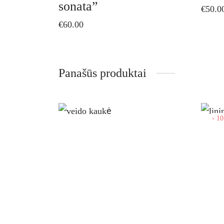
sonata”
€
50.0
€
60.00
Panašūs produktai
-
10
This
product
has
multiple
variants.