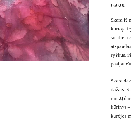
€
60.00
Skara iš n
kurioje t
susilieja
atspaudas
ryškus, i
pasipuošu
Skara dažy
dažais. Ka
rankų dar
kūrinys –
kūrėjos m