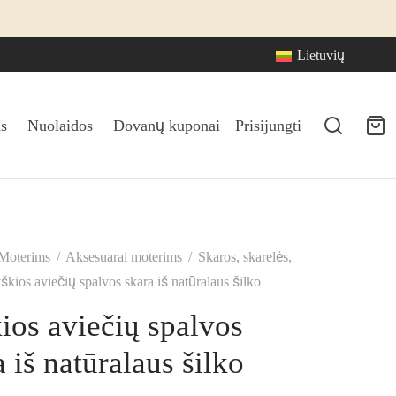
Lietuvių
s
Nuolaidos
Dovanų kuponai
Prisijungti
Moterims
/
Aksesuarai moterims
/
Skaros, skarelės,
kios aviečių spalvos skara iš natūralaus šilko
ios aviečių spalvos
 iš natūralaus šilko