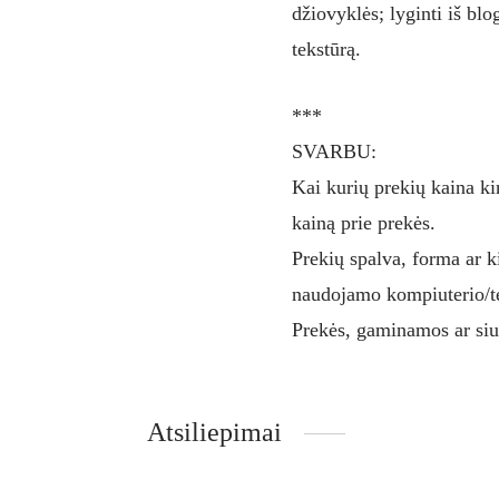
džiovyklės; lyginti iš bl
tekstūrą.
***
SVARBU:
Kai kurių prekių kaina ki
kainą prie prekės.
Prekių spalva, forma ar ki
naudojamo kompiuterio/te
Prekės, gaminamos ar si
Atsiliepimai