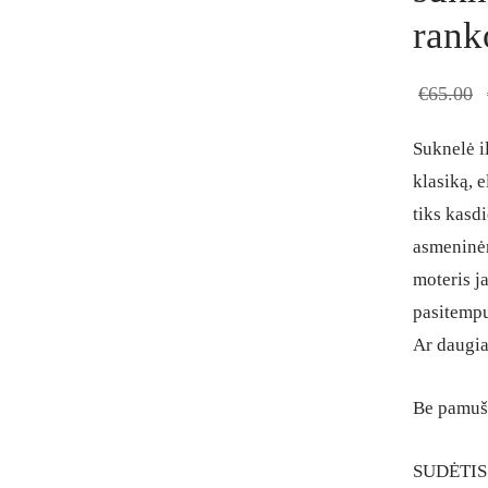
rank
€
65.00
Suknelė i
klasiką, 
tiks kasdi
asmeninėm
moteris ja
pasitempus
Ar daugia
Be pamuša
SUDĖTIS: 