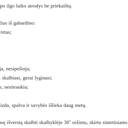
 po ilgo laiko atrodys be priekaištų.
žius iš gabardino:
virtas;
ja, nesipešioja;
 skalbiasi, gerai lyginasi;
, nesitraukia;
aizda, spalva ir savybės išlieka daug metų.
ę išverstą skalbti skalbyklėje 30˚ režimu, skirtu sintetiniam