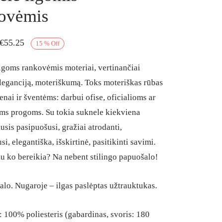
ovėmis
Original
Current
€
55.25
15
%
Off
price
price
lgoms rankovėmis moteriai, vertinančiai
was:
is:
eleganciją, moteriškumą. Toks moteriškas rūbas
€65.00.
€55.25.
enai ir šventėms: darbui ofise, oficialioms ar
s progoms. Su tokia suknele kiekviena
usis pasipuošusi, gražiai atrodanti,
i, elegantiška, išskirtinė, pasitikinti savimi.
u ko bereikia? Na nebent stilingo papuošalo!
lo. Nugaroje – ilgas paslėptas užtrauktukas.
100% poliesteris (gabardinas, svoris: 180