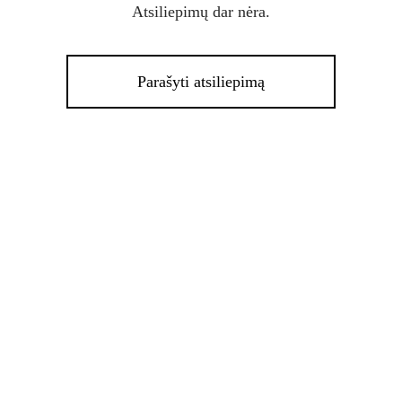
Atsiliepimų dar nėra.
Parašyti atsiliepimą
%
-
15
%
This
product
has
multiple