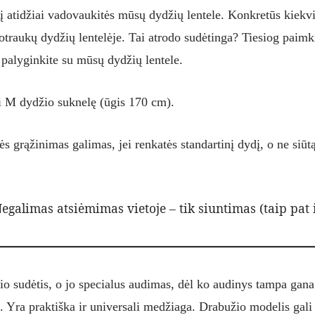
 atidžiai vadovaukitės mūsų dydžių lentele. Konkretūs kiekv
otraukų dydžių lentelėje. Tai atrodo sudėtinga? Tiesiog paim
r palyginkite su mūsų dydžių lentele.
 M dydžio suknelę (ūgis 170 cm).
s grąžinimas galimas, jei renkatės standartinį dydį, o ne siūt
egalimas atsiėmimas vietoje – tik siuntimas (taip pat i
io sudėtis, o jo specialus audimas, dėl ko audinys tampa gana
s. Yra praktiška ir universali medžiaga. Drabužio modelis gal