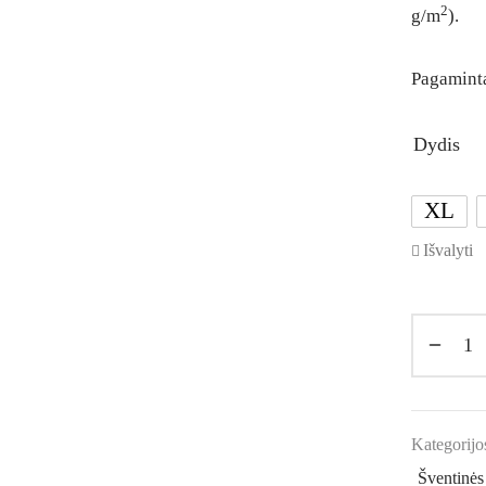
2
g/m
).
Pagaminta
Dydis
XL
Išvalyti
Kategorijo
Šventinės