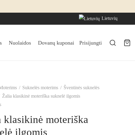
Lietuvių
s
Nuolaidos
Dovanų kuponai
Prisijungti
Moterims
/
Suknelės moterims
/
Šventinės suknelės
Žalia klasikinė moteriška suknelė ilgomis
s
a klasikinė moteriška
elė ilgomis