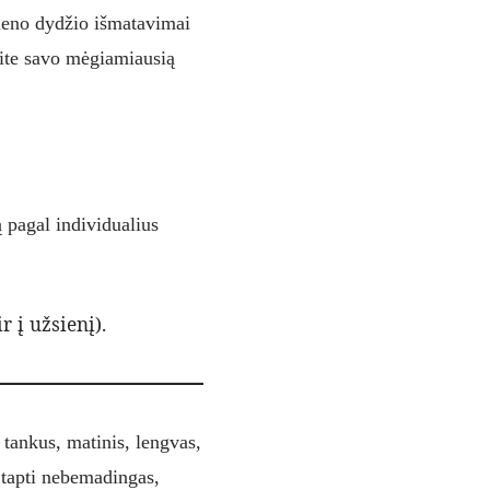
ieno dydžio išmatavimai
kite savo mėgiamiausią
ą pagal individualius
r į užsienį).
 tankus, matinis, lengvas,
i tapti nebemadingas,