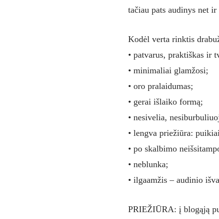
tačiau pats audinys net ir
Kodėl verta rinktis drabu
• patvarus, praktiškas ir t
• minimaliai glamžosi;
• oro pralaidumas;
• gerai išlaiko formą;
• nesivelia, nesiburbuliuo
• lengva priežiūra: puikiai
• po skalbimo neišsitampo
• neblunka;
• ilgaamžis – audinio išv
PRIEŽIŪRA: į blogąją pus