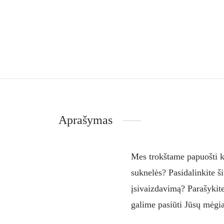
Aprašymas
Mes trokštame papuošti ki
suknelės? Pasidalinkite š
įsivaizdavimą? Parašykit
galime pasiūti Jūsų mėgia