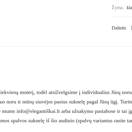
Žyma:
kl
Dalintis
ekvieną moterį, todėl atsižvelgsime į individualius Jūsų norus
iuo noru ir mūsų siuvėjos pasius suknelę pagal Jūsų ūgį. Turit
e mums info@elegantiškai.lt arba užsakymo pastabose ir tai į
mos spalvos suknelę iš šio audinio (spalvų variantus rasite ta