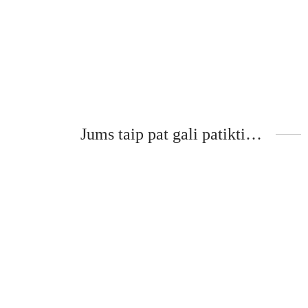
Jums taip pat gali patikti…
-
15
%
-
15
This
product
has
multiple