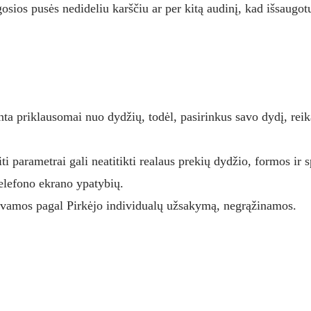
ogosios pusės nedideliu karščiu ar per kitą audinį, kad išsaugo
nta priklausomai nuo dydžių, todėl, pasirinkus savo dydį, reika
ti parametrai gali neatitikti realaus prekių dydžio, formos ir 
lefono ekrano ypatybių.
uvamos pagal Pirkėjo individualų užsakymą, negrąžinamos.