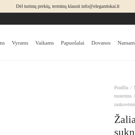
Dėl turimų prekių, terminų klausti info@elegantiskai.lt
ms
Vyrams
Vaikams
Papuošalai
Dovanos
Namam
Pradžia
/
moterims
/
rankovėmi
Žali
sukn