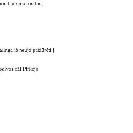
tumėt audinio matinę
linga iš naujo pažiūrėti į
spalvos dėl Pirkėjo