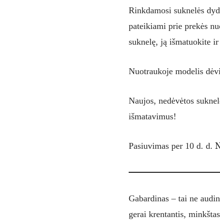
Rinkdamosi suknelės dydį
pateikiami prie prekės nu
suknelę, ją išmatuokite i
Nuotraukoje modelis dėvi
Naujos, nedėvėtos suknelė
išmatavimus!
N
Pasiuvimas per 10 d. d.
Gabardinas – tai ne audin
gerai krentantis, minkšta