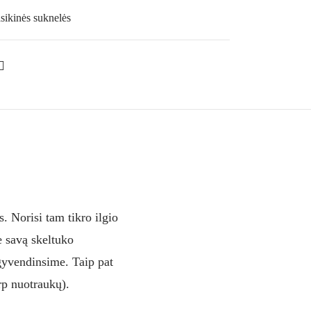
asikinės suknelės
. Norisi tam tikro ilgio
e savą skeltuko
gyvendinsime. Taip pat
rp nuotraukų).