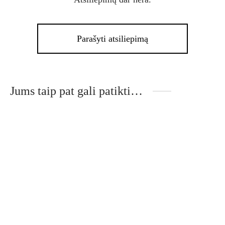
Parašyti atsiliepimą
Jums taip pat gali patikti…
This
Thi
product
pro
has
has
multiple
mult
variants.
vari
The
The