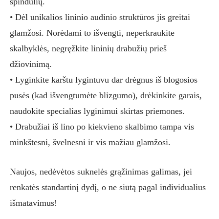
spindulių.
• Dėl unikalios lininio audinio struktūros jis greitai
glamžosi. Norėdami to išvengti, neperkraukite
skalbyklės, negręžkite lininių drabužių prieš
džiovinimą.
• Lyginkite karštu lygintuvu dar drėgnus iš blogosios
pusės (kad išvengtumėte blizgumo), drėkinkite garais,
naudokite specialias lyginimui skirtas priemones.
• Drabužiai iš lino po kiekvieno skalbimo tampa vis
minkštesni, švelnesni ir vis mažiau glamžosi.
Naujos, nedėvėtos suknelės grąžinimas galimas, jei
renkatės standartinį dydį, o ne siūtą pagal individualius
išmatavimus!