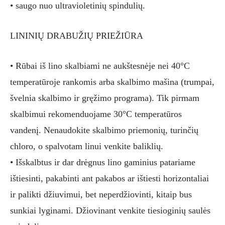
• saugo nuo ultravioletinių spindulių.
LININIŲ DRABUŽIŲ PRIEŽIŪRA
• Rūbai iš lino skalbiami ne aukštesnėje nei 40°C
temperatūroje rankomis arba skalbimo mašina (trumpai,
švelnia skalbimo ir gręžimo programa). Tik pirmam
skalbimui rekomenduojame 30°C temperatūros
vandenį. Nenaudokite skalbimo priemonių, turinčių
chloro, o spalvotam linui venkite baliklių.
• Išskalbtus ir dar drėgnus lino gaminius patariame
ištiesinti, pakabinti ant pakabos ar ištiesti horizontaliai
ir palikti džiuvimui, bet neperdžiovinti, kitaip bus
sunkiai lyginami. Džiovinant venkite tiesioginių saulės