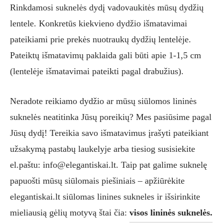
Rinkdamosi suknelės dydį vadovaukitės mūsų dydžių
lentele. Konkretūs kiekvieno dydžio išmatavimai
pateikiami prie prekės nuotraukų dydžių lentelėje.
Pateiktų išmatavimų paklaida gali būti apie 1-1,5 cm
(lentelėje išmatavimai pateikti pagal drabužius).
Neradote reikiamo dydžio ar mūsų siūlomos lininės
suknelės neatitinka Jūsų poreikių? Mes pasiūsime pagal
Jūsų dydį! Tereikia savo išmatavimus įrašyti pateikiant
užsakymą pastabų laukelyje arba tiesiog susisiekite
el.paštu: info@elegantiskai.lt. Taip pat galime suknelę
papuošti mūsų siūlomais piešiniais – apžiūrėkite
elegantiskai.lt siūlomas linines sukneles ir išsirinkite
mieliausią gėlių motyvą štai čia:
visos lininės suknelės.