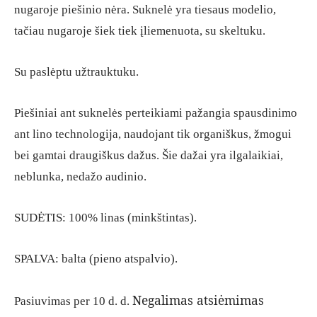
nugaroje piešinio nėra. Suknelė yra tiesaus modelio,
tačiau nugaroje šiek tiek įliemenuota, su skeltuku.
Su paslėptu užtrauktuku.
Piešiniai ant suknelės perteikiami pažangia spausdinimo
ant lino technologija, naudojant tik organiškus, žmogui
bei gamtai draugiškus dažus. Šie dažai yra ilgalaikiai,
neblunka, nedažo audinio.
SUDĖTIS: 100% linas (minkštintas).
SPALVA: balta (pieno atspalvio).
Negalimas atsiėmimas
Pasiuvimas per 10 d. d.