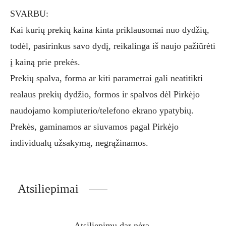
SVARBU:
Kai kurių prekių kaina kinta priklausomai nuo dydžių,
todėl, pasirinkus savo dydį, reikalinga iš naujo pažiūrėti
į kainą prie prekės.
Prekių spalva, forma ar kiti parametrai gali neatitikti
realaus prekių dydžio, formos ir spalvos dėl Pirkėjo
naudojamo kompiuterio/telefono ekrano ypatybių.
Prekės, gaminamos ar siuvamos pagal Pirkėjo
individualų užsakymą, negrąžinamos.
Atsiliepimai
Atsiliepimų dar nėra.