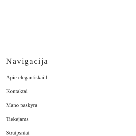
the
the
product
pro
page
pag
Navigacija
Apie elegantiskai.lt
Kontaktai
Mano paskyra
Tiekėjams
Straipsniai