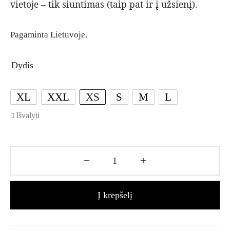
vietoje – tik siuntimas (taip pat ir į užsienį).
Pagaminta Lietuvoje.
Dydis
XL
XXL
XS
S
M
L
Išvalyti
Į krepšelį