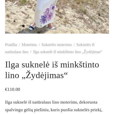
Pradžia
/
Moterims
/
Suknelės moterims
/
Suknelės iš
natūralaus lino
/
Ilga suknelė iš minkštinto lino „Žydėjimas“
Ilga suknelė iš minkštinto
lino „Žydėjimas“
€
110.00
Ilga suknelė iš natūralaus lino moterims, dekoruota
spalvingu gėlių piešiniu, kuris puošia suknelės priekį,