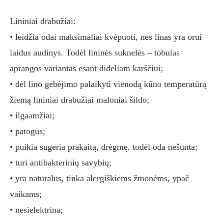
Lininiai drabužiai:
• leidžia odai maksimaliai kvėpuoti, nes linas yra orui
laidus audinys. Todėl lininės suknelės – tobulas
aprangos variantas esant dideliam karščiui;
• dėl lino gebėjimo palaikyti vienodą kūno temperatūrą
žiemą lininiai drabužiai maloniai šildo;
• ilgaamžiai;
• patogūs;
• puikia sugeria prakaitą, drėgmę, todėl oda nešunta;
• turi antibakterinių savybių;
• yra natūralūs, tinka alergiškiems žmonėms, ypač
vaikams;
• nesielektrina;