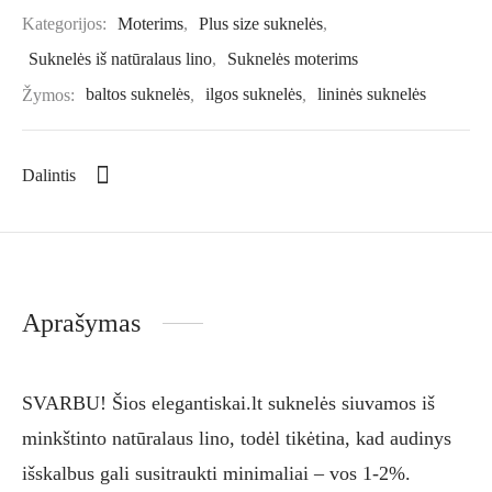
Kategorijos:
Moterims
,
Plus size suknelės
,
Suknelės iš natūralaus lino
,
Suknelės moterims
Žymos:
baltos suknelės
,
ilgos suknelės
,
lininės suknelės
Dalintis
Aprašymas
SVARBU! Šios elegantiskai.lt suknelės siuvamos iš
minkštinto natūralaus lino, todėl tikėtina, kad audinys
išskalbus gali susitraukti minimaliai – vos 1-2%.