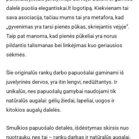
through
dalelė puošia elegantiskai.lt logotipą. Kiekvienam tai
€30.00
sava asociacija, tačiau mums tai yra metafora, kad
„gyvenimas yra tarsi pienės pūkas, skriejantis vėjyje”.
Taip pat manoma, kad pienės pūkeliai yra norus
pildantis talismanas bei linkėjimas kuo geriausios
sėkmės.
Šie originalūs rankų darbo papuošalai gaminami iš
juvelyrinės dervos, yra itin lengvi, nedūžtantys. Ir
unikalūs, nes papuošalų gamybai naudojami tik
natūralūs augalai: gėlių žiedai, lapeliai, uogos ir
kitokios augalų dalelės.
Smulkios papuošalo detalės, išdėstymas skirsis nuo
nuotraukų, nes tai – rankų darbas ir natūralūs augalai.