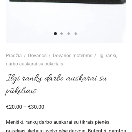
o drabužiai
agos
nai mergaitėms
nės berniukams
arai
anos vestuvėms
esuarai moterims
liškės
esuarai mergaitėms
esuarai berniukams
kų segtukai
anos Krikštynoms
ės
uviškos dovanos
Pradžia
/
Dovanos
/
Dovanos moterims
/
Ilgi rankų
uošalų komplektai
darbo auskarai su pūkeliais
Ilgi rankų darbo auskarai su
pūkeliais
Price
€
20.00
–
€
30.00
range:
Meniški, rankų darbo auskarai su tikrais pienės
€20.00
pūkeliais, įlietais juvelyrinėje dervoje. Būtent ši gamtos