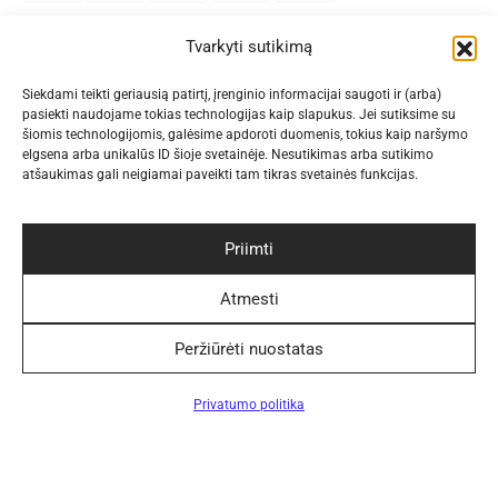
Patogūs pristatymo būdai
Tvarkyti sutikimą
Siekdami teikti geriausią patirtį, įrenginio informacijai saugoti ir (arba)
pasiekti naudojame tokias technologijas kaip slapukus. Jei sutiksime su
šiomis technologijomis, galėsime apdoroti duomenis, tokius kaip naršymo
Sekite Mus
elgsena arba unikalūs ID šioje svetainėje. Nesutikimas arba sutikimo
atšaukimas gali neigiamai paveikti tam tikras svetainės funkcijas.
Priimti
Naujienlaiškis
Atmesti
Peržiūrėti nuostatas
Privatumo politika
©2024 Elegantiškai. Visos teisės saugomos