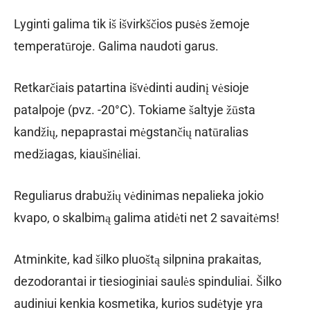
Lyginti galima tik iš išvirkščios pusės žemoje
temperatūroje. Galima naudoti garus.
Retkarčiais patartina išvėdinti audinį vėsioje
patalpoje (pvz. -20°C). Tokiame šaltyje žūsta
kandžių, nepaprastai mėgstančių natūralias
medžiagas, kiaušinėliai.
Reguliarus drabužių vėdinimas nepalieka jokio
kvapo, o skalbimą galima atidėti net 2 savaitėms!
Atminkite, kad šilko pluoštą silpnina prakaitas,
dezodorantai ir tiesioginiai saulės spinduliai. Šilko
audiniui kenkia kosmetika, kurios sudėtyje yra