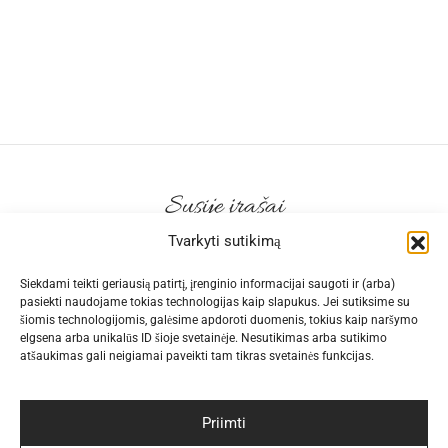
Susiję įrašai
Tvarkyti sutikimą
Siekdami teikti geriausią patirtį, įrenginio informacijai saugoti ir (arba)
pasiekti naudojame tokias technologijas kaip slapukus. Jei sutiksime su
šiomis technologijomis, galėsime apdoroti duomenis, tokius kaip naršymo
Kaip skara iš 100% šilko gali puoselėti
elgsena arba unikalūs ID šioje svetainėje. Nesutikimas arba sutikimo
plaukus?
atšaukimas gali neigiamai paveikti tam tikras svetainės funkcijas.
By
elegantiskai
on
2024-01-25
Priimti
Jūs jau pamėgote elegantiskai.lt šilko skareles,