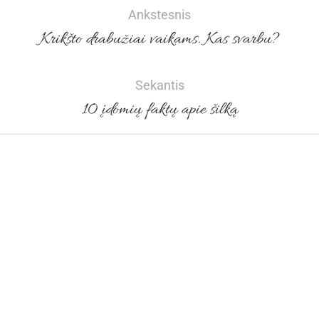
Ankstesnis
Krikšto drabužiai vaikams. Kas svarbu?
Sekantis
10 įdomių faktų apie šilką