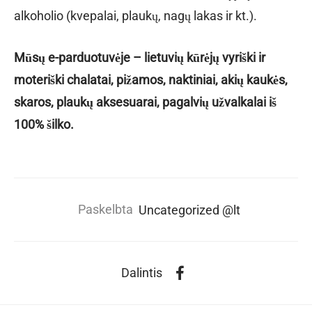
alkoholio (kvepalai, plaukų, nagų lakas ir kt.).
️Mūsų e-parduotuvėje – lietuvių kūrėjų vyriški ir
moteriški chalatai, pižamos, naktiniai, akių kaukės,
skaros, plaukų aksesuarai, pagalvių užvalkalai iš
100% šilko.
Paskelbta
Uncategorized @lt
Dalintis