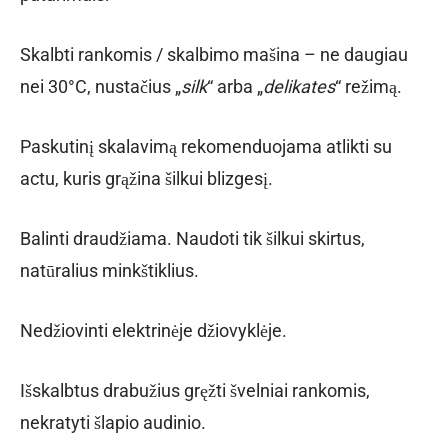
Skalbti rankomis / skalbimo mašina – ne daugiau
nei 30°C, nustačius „
silk
“ arba „
delikates
“ režimą.
Paskutinį skalavimą rekomenduojama atlikti su
actu, kuris grąžina šilkui blizgesį.
Balinti draudžiama. Naudoti tik šilkui skirtus,
natūralius minkštiklius.
Nedžiovinti elektrinėje džiovyklėje.
Išskalbtus drabužius gręžti švelniai rankomis,
nekratyti šlapio audinio.