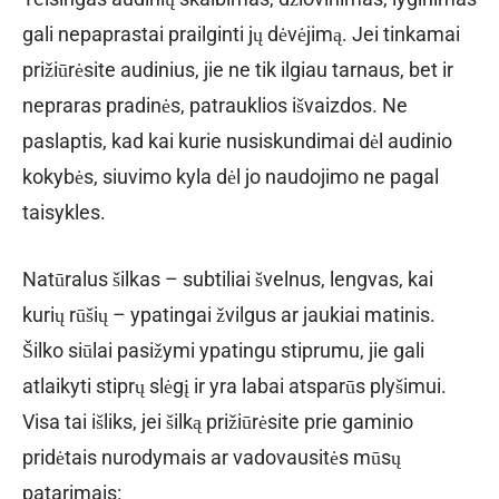
gali nepaprastai prailginti jų dėvėjimą. Jei tinkamai
prižiūrėsite audinius, jie ne tik ilgiau tarnaus, bet ir
nepraras pradinės, patrauklios išvaizdos. Ne
paslaptis, kad kai kurie nusiskundimai dėl audinio
kokybės, siuvimo kyla dėl jo naudojimo ne pagal
taisykles.
Natūralus šilkas – subtiliai švelnus, lengvas, kai
kurių rūšių – ypatingai žvilgus ar jaukiai matinis.
Šilko siūlai pasižymi ypatingu stiprumu, jie gali
atlaikyti stiprų slėgį ir yra labai atsparūs plyšimui.
Visa tai išliks, jei šilką prižiūrėsite prie gaminio
pridėtais nurodymais ar vadovausitės mūsų
patarimais: